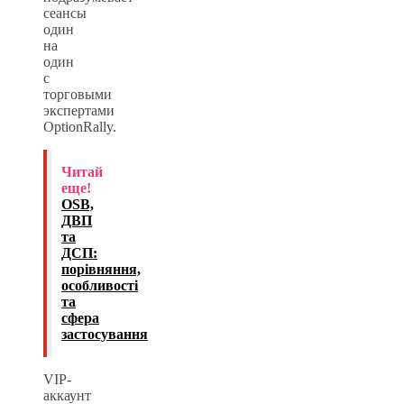
сеансы
один
на
один
с
торговыми
экспертами
OptionRally.
Читай
еще!
OSB,
ДВП
та
ДСП:
порівняння,
особливості
та
сфера
застосування
VIP-
аккаунт