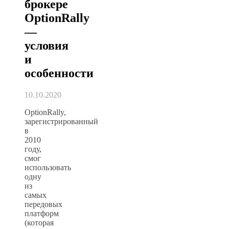
брокере
OptionRally
—
условия
и
особенности
10.10.2020
OptionRally,
зарегистрированный
в
2010
году,
смог
использовать
одну
из
самых
передовых
платформ
(которая