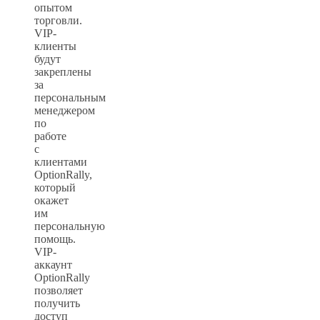
опытом
торговли.
VIP-
клиенты
будут
закреплены
за
персональным
менеджером
по
работе
с
клиентами
OptionRally,
который
окажет
им
персональную
помощь.
VIP-
аккаунт
OptionRally
позволяет
получить
доступ