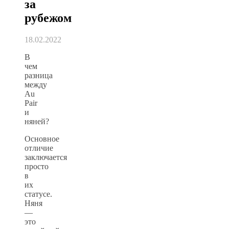
за
рубежом
18.02.2022
В
чем
разница
между
Au
Pair
и
няней?
Основное
отличие
заключается
просто
в
их
статусе.
Няня
—
это