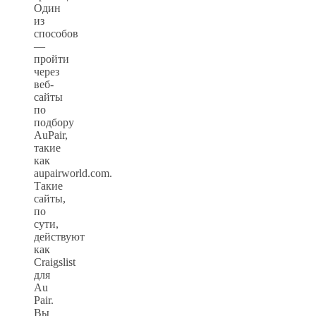
Один
из
способов
—
пройти
через
веб-
сайты
по
подбору
AuPair,
такие
как
aupairworld.com.
Такие
сайты,
по
сути,
действуют
как
Craigslist
для
Au
Pair.
Вы