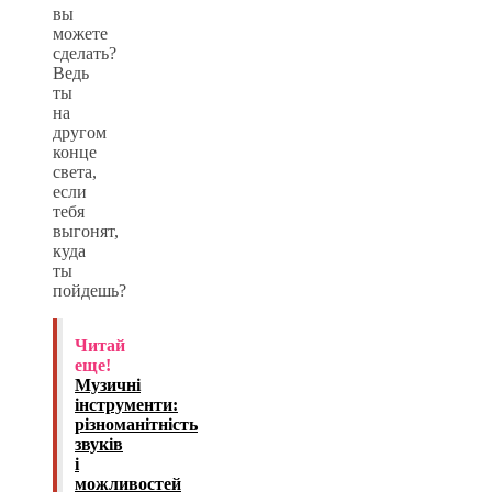
вы
можете
сделать?
Ведь
ты
на
другом
конце
света,
если
тебя
выгонят,
куда
ты
пойдешь?
Читай
еще!
Музичні
інструменти:
різноманітність
звуків
і
можливостей