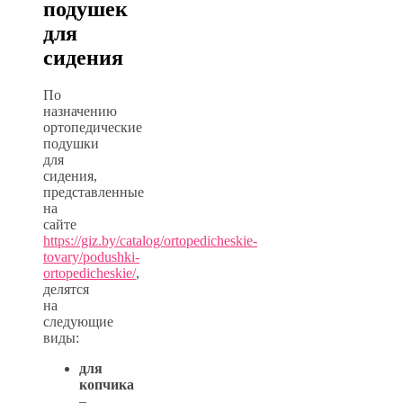
подушек
для
сидения
По
назначению
ортопедические
подушки
для
сидения,
представленные
на
сайте
https://giz.by/catalog/ortopedicheskie-
tovary/podushki-
ortopedicheskie/
,
делятся
на
следующие
виды:
для
копчика
–