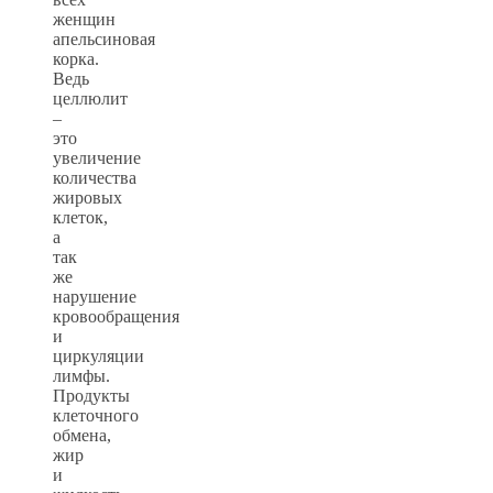
женщин
апельсиновая
корка.
Ведь
целлюлит
–
это
увеличение
количества
жировых
клеток,
а
так
же
нарушение
кровообращения
и
циркуляции
лимфы.
Продукты
клеточного
обмена,
жир
и