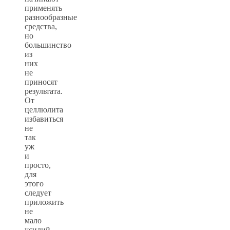
применять
разнообразные
средства,
но
большинство
из
них
не
приносят
результата.
От
целлюлита
избавиться
не
так
уж
и
просто,
для
этого
следует
приложить
не
мало
усилий.