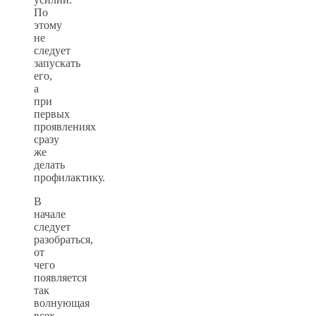
По
этому
не
следует
запускать
его,
а
при
первых
проявлениях
сразу
же
делать
профилактику.
В
начале
следует
разобраться,
от
чего
появляется
так
волнующая
всех