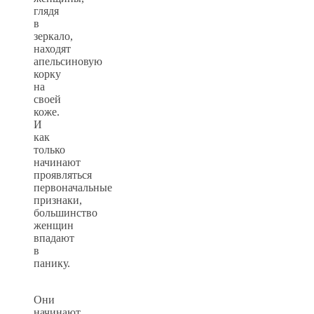
глядя
в
зеркало,
находят
апельсиновую
корку
на
своей
коже.
И
как
только
начинают
проявляться
первоначальные
признаки,
большинство
женщин
впадают
в
панику.
Они
начинают