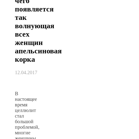
чего
появляется
так
волнующая
всех
женщин
апельсиновая
корка
12.04.2017
В
настоящее
время
целлюлит
стал
большой
проблемой,
многие
женщины,