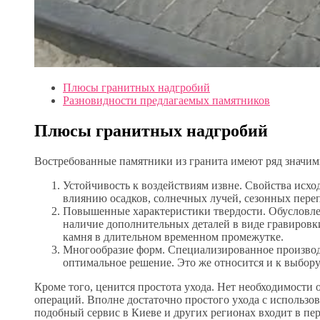
Плюсы гранитных надгробий
Разновидности предлагаемых памятников
Плюсы гранитных надгробий
Востребованные памятники из гранита имеют ряд значим
Устойчивость к воздействиям извне. Свойства исх
влиянию осадков, солнечных лучей, сезонных переп
Повышенные характеристики твердости. Обусловле
наличие дополнительных деталей в виде гравировки
камня в длительном временном промежутке.
Многообразие форм. Специализированное производс
оптимальное решение. Это же относится и к выбору
Кроме того, ценится простота ухода. Нет необходимост
операций. Вполне достаточно простого ухода с использо
подобный сервис в Киеве и других регионах входит в пе