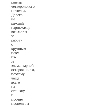
размер
четвероногого
питомца.
Далеко
не
каждый
парикмахер
возьмется
за
работу
с
крупным
псом
из-
за
элементарной
осторожности,
поэтому
чаще
всего
на
стрижку
и
прочие
процедуры