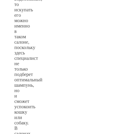
то
искупать
его
можно
именно
в
таком
салоне,
поскольку
здесь
специалист
не
только
подберет
оптимальный
шампунь,
но
и
сможет
успокоить
кошку
или
собаку.
В
салонах