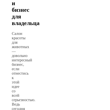
и
бизнес
для
владельца
Салон
красоты
для
животных
—
довольно
интересный
бизнес,
если
отнестись
к
этой
идее
со
всей
серьезностью.
Ведь
сегодня