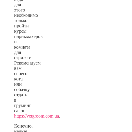
для
этого
необходимо
только
пройти
курсы
парикмахеров
и
комната
для
стрижки.
Рекомендуем
вам
своего
кота
или
собачку
отдать
в
груминг
салон
https://vetgroom.com.ua
.
Конечно,
нельзя