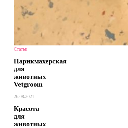
Статьи
Парикмахерская
для
животных
Vetgroom
26.08.2021
Красота
для
животных