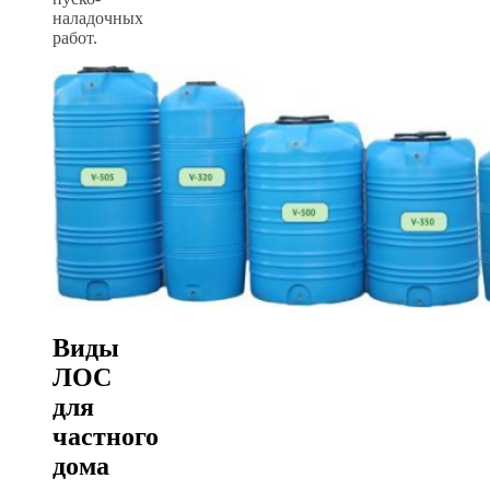
наладочных
работ.
Виды
ЛОС
для
частного
дома