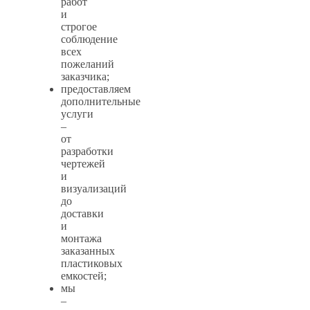
работ
и
строгое
соблюдение
всех
пожеланий
заказчика;
предоставляем
дополнительные
услуги
–
от
разработки
чертежей
и
визуализаций
до
доставки
и
монтажа
заказанных
пластиковых
емкостей;
мы
–