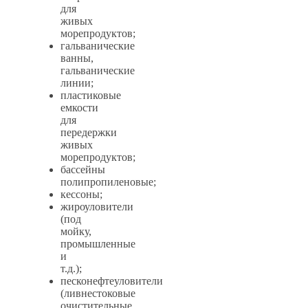
для
живых
морепродуктов;
гальванические
ванны,
гальванические
линии;
пластиковые
емкости
для
передержки
живых
морепродуктов;
бассейны
полипропиленовые;
кессоны;
жироуловители
(под
мойку,
промышленные
и
т.д.);
песконефтеуловители
(ливнестоковые
очистительные