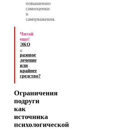
повышению
самооценки
и
самоуважения.
Читай
еще!
ЭКО
–
разовое
лечение
или
крайнее
средство?
Ограничения
подруги
как
источника
психологической