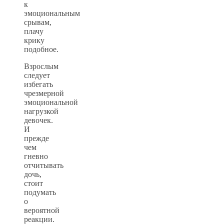
к
эмоциональным
срывам,
плачу
крику
подобное.
Взрослым
следует
избегать
чрезмерной
эмоциональной
нагрузкой
девочек.
И
прежде
чем
гневно
отчитывать
дочь,
стоит
подумать
о
вероятной
реакции.