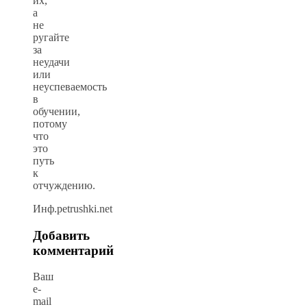
их,
а
не
ругайте
за
неудачи
или
неуспеваемость
в
обучении,
потому
что
это
путь
к
отчуждению.
Инф.petrushki.net
Добавить
комментарий
Ваш
e-
mail