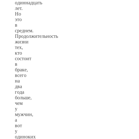
одиннадцать
лет.
Но
это
в
среднем.
Продолжительность
жизни
тех,
кто
состоит
в
браке,
всего
на
два
года
больше,
чем
у
мужчин,
а
вот
у
одиноких