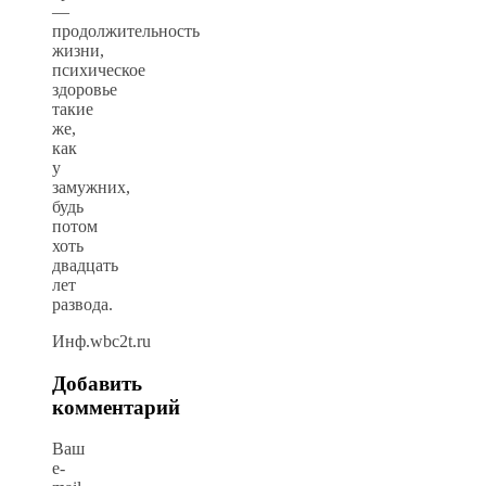
—
продолжительность
жизни,
психическое
здоровье
такие
же,
как
у
замужних,
будь
потом
хоть
двадцать
лет
развода.
Инф.wbc2t.ru
Добавить
комментарий
Ваш
e-