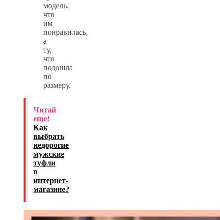
модель,
что
им
понравилась,
а
ту,
что
подошла
по
размеру.
Читай
еще!
Как
выбрать
недорогие
мужские
туфли
в
интернет-
магазине?