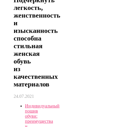
легкость,
женственность
и
изысканность
способна
стильная
женская
обувь
из
качественных
материалов
24.07.2021
Индивидуальный
пошив
обуви:
преимущества
и