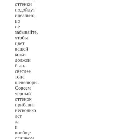
оттенки
подойдут
идеально,
но
не
забывайте,
чтобы
цвет
вашей
кожи
должен
быть
светлее
тона
шевелюры.
Совсем
чёрный
оттенок
прибавит
несколько
лет,
да
и
вообще
слишком