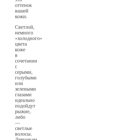
оттенок
вашей
кожи.
Светлой,
немного
«холодного»
цвета
коже
в
сочетании
с
серыми,
голубыми
или
зелеными
глазами
идеально
подойдут
рыжие,
либо
—
светлые
волосы.
Девушкам