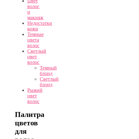
Цвет
волос
и
макияж
Недостатки
кожи
Темные
цвета
волос
Светлый
цвет
волос
Темный
блонд
Светлый
блонд
Рыжий
цвет
волос
Палитра
цветов
для