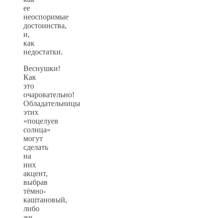
ее
неоспоримые
достоинства,
и,
как
недостатки.
Веснушки!
Как
это
очаровательно!
Обладательницы
этих
«поцелуев
солнца»
могут
сделать
на
них
акцент,
выбрав
тёмно-
каштановый,
либо
же