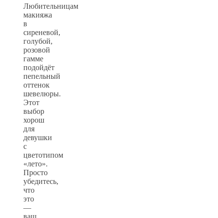
Любительницам
макияжа
в
сиреневой,
голубой,
розовой
гамме
подойдёт
пепельный
оттенок
шевелюры.
Этот
выбор
хорош
для
девушки
с
цветотипом
«лето».
Просто
убедитесь,
что
это
—
ваш