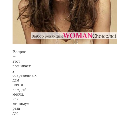
Вопрос
же
этот
возникает
у
современных
дам
почти
каждый
месяц,
как
минимум
раза
два