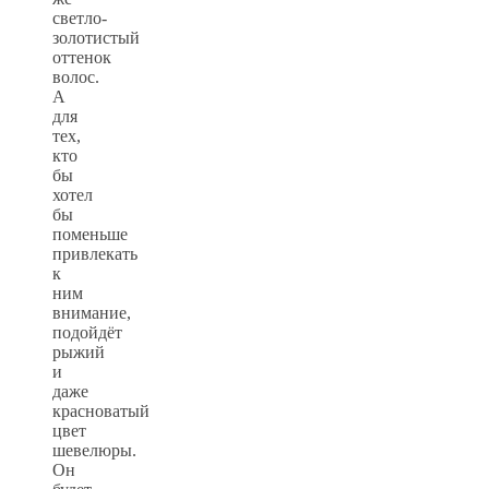
светло-
золотистый
оттенок
волос.
А
для
тех,
кто
бы
хотел
бы
поменьше
привлекать
к
ним
внимание,
подойдёт
рыжий
и
даже
красноватый
цвет
шевелюры.
Он