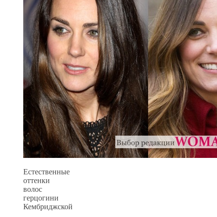
Естественные
оттенки
волос
герцогини
Кембриджской