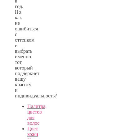
в
год.
Но
как
не
ошибиться
с
оттенком
и
выбрать
именно
тот,
который
подчеркнёт
вашу
красоту
и
индивидуальность?
Палитра
цветов
для
волос
Цвет
кожи