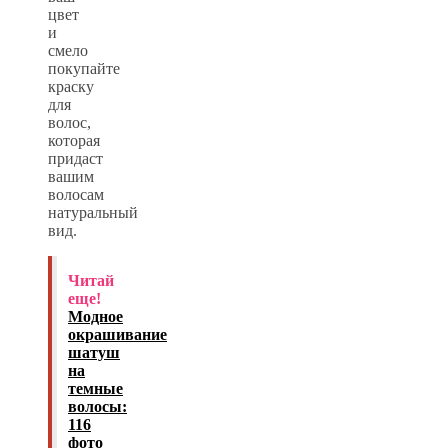
цвет
и
смело
покупайте
краску
для
волос,
которая
придаст
вашим
волосам
натуральный
вид.
Читай
еще!
Модное
окрашивание
шатуш
на
темные
волосы:
116
фото