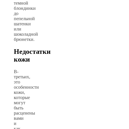
темной
блондинки
до
пепельной
шатенки
или
шоколадной
брюнетки.
Недостатки
кожи
В-
третьих,
это
особенности
кожи,
которые
могут
быть
расценены
вами
и
как