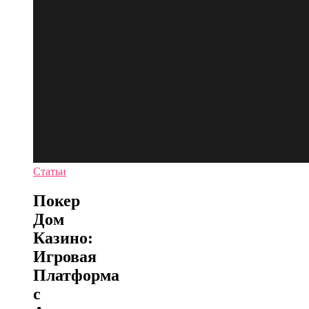
Статьи
Покер
Дом
Казино:
Игровая
Платформа
с