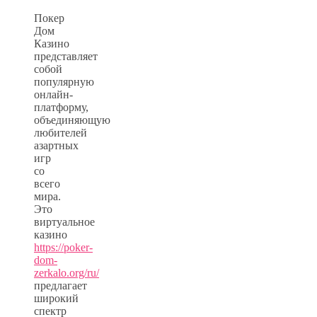
Покер
Дом
Казино
представляет
собой
популярную
онлайн-
платформу,
объединяющую
любителей
азартных
игр
со
всего
мира.
Это
виртуальное
казино
https://poker-
dom-
zerkalo.org/ru/
предлагает
широкий
спектр