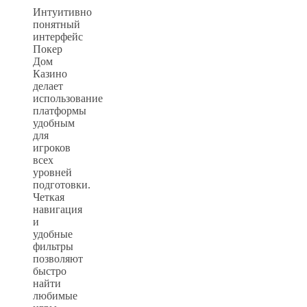
Интуитивно
понятный
интерфейс
Покер
Дом
Казино
делает
использование
платформы
удобным
для
игроков
всех
уровней
подготовки.
Четкая
навигация
и
удобные
фильтры
позволяют
быстро
найти
любимые