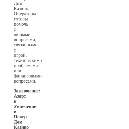
Дом
Казино.
Операторы
готовы
помочь
с
любыми
вопросами,
связанными
с
игрой,
техническими
проблемами
или
финансовыми
вопросами.
Заключение:
Азарт
и
Увлечение
в
Покер
Дом
Казино