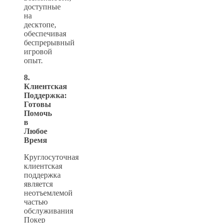
доступные
на
десктопе,
обеспечивая
беспрерывный
игровой
опыт.
8.
Клиентская
Поддержка:
Готовы
Помочь
в
Любое
Время
Круглосуточная
клиентская
поддержка
является
неотъемлемой
частью
обслуживания
Покер