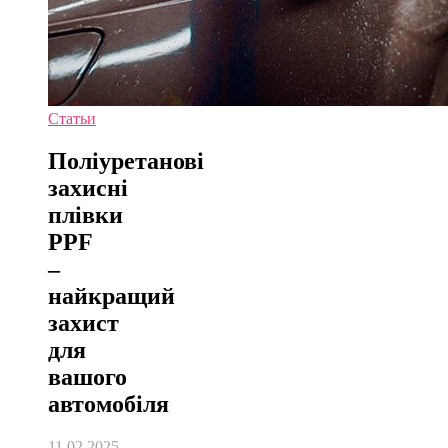
Статьи
Поліуретанові
захисні
плівки
PPF
–
найкращий
захист
для
вашого
автомобіля
11.02.2025