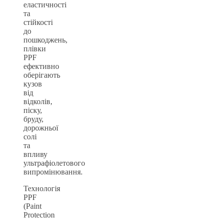
еластичності
та
стійкості
до
пошкоджень,
плівки
PPF
ефективно
оберігають
кузов
від
відколів,
піску,
бруду,
дорожньої
солі
та
впливу
ультрафіолетового
випромінювання.
Технологія
PPF
(Paint
Protection