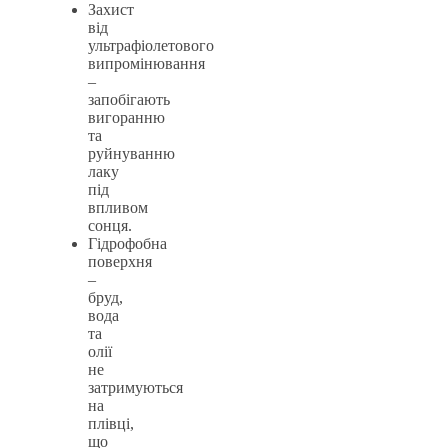
Захист
від
ультрафіолетового
випромінювання
–
запобігають
вигоранню
та
руйнуванню
лаку
під
впливом
сонця.
Гідрофобна
поверхня
–
бруд,
вода
та
олії
не
затримуються
на
плівці,
що