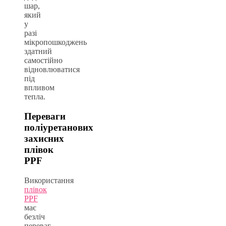
шар,
який
у
разі
мікропошкоджень
здатний
самостійно
відновлюватися
під
впливом
тепла.
Переваги
поліуретанових
захисних
плівок
PPF
Використання
плівок
PPF
має
безліч
переваг,