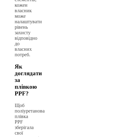
кожен
власник
може
налаштувати
рівень
захисту
відповідно
до
власних
потреб.
Як
доглядати
за
плівкою
PPF?
Щоб
поліуретанова
плівка
PPF
зберігала
свої