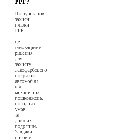
PPF?
Поліуретанові
захисні
плівки
PPF
–
це
інноваційне
рішення
для
захисту
лакофарбового
покриття
автомобіля
від
механічних
пошкоджень,
погодних
умов
та
дрібних
подряпин.
Завдяки
високій