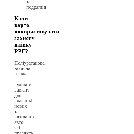
та
подряпин.
Коли
варто
використовувати
захисну
плівку
PPF?
Поліуретанова
захисна
плівка
–
чудовий
варіант
для
власників
нових
та
вживаних
авто,
які
прагнуть