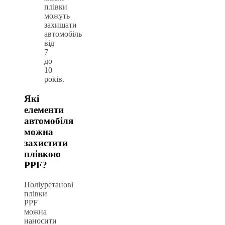
плівки
можуть
захищати
автомобіль
від
7
до
10
років.
Які
елементи
автомобіля
можна
захистити
плівкою
PPF?
Поліуретанові
плівки
PPF
можна
наносити