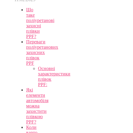
Що
таке
поліуретанові
захисні
плівки
PPF?
Переваги
поліуретанових
захисних
плівок
PPF
Основні
характеристики
плівок
PPF:
Які
елементи
автомобіля
можна
захистити
плівкою
PPF?
Коли
варто