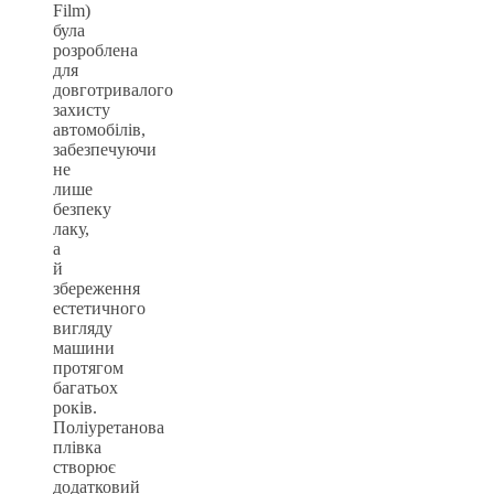
Film)
була
розроблена
для
довготривалого
захисту
автомобілів,
забезпечуючи
не
лише
безпеку
лаку,
а
й
збереження
естетичного
вигляду
машини
протягом
багатьох
років.
Поліуретанова
плівка
створює
додатковий