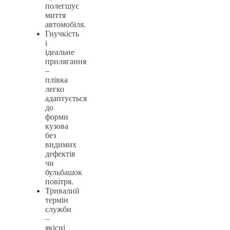
полегшує
миття
автомобіля.
Гнучкість
і
ідеальне
прилягання
–
плівка
легко
адаптується
до
форми
кузова
без
видимих
дефектів
чи
бульбашок
повітря.
Тривалий
термін
служби
–
якісні