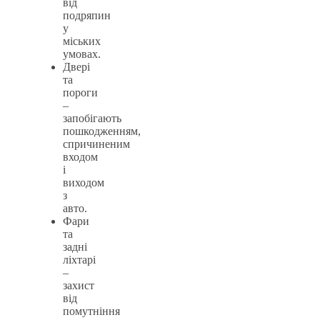
від
подряпин
у
міських
умовах.
Двері
та
пороги
–
запобігають
пошкодженням,
спричиненим
входом
і
виходом
з
авто.
Фари
та
задні
ліхтарі
–
захист
від
помутніння