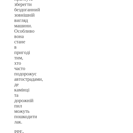
зберегти
бездоганний
зовнішній
вигляд
машини.
Особливо
вона
стане
в
пригоді
тим,
хто
часто
подорожує
автострадами,
де
камінці
та
дорожній
пил
можуть
пошкодити
лак.
PPF-