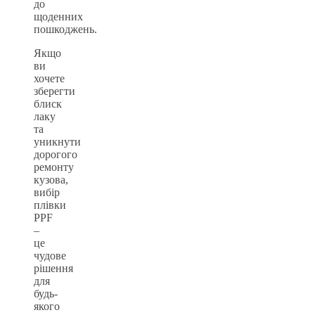
до
щоденних
пошкоджень.
Якщо
ви
хочете
зберегти
блиск
лаку
та
уникнути
дорогого
ремонту
кузова,
вибір
плівки
PPF
–
це
чудове
рішення
для
будь-
якого