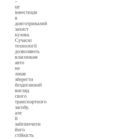
–
це
інвестиція
в
довготривалий
захист
кузова.
Сучасні
технології
дозволяють
власникам
авто
не
лише
зберегти
бездоганний
вигляд
свого
транспортного
засобу,
але
й
забезпечити
його
стійкість