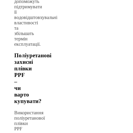
допоможуть
підтримувати
її
водовідштовхувальні
властивості
та
збільшать
термін
експлуатації.
Поліуретанові
захисні
плівки
PPF
–
чи
варто
купувати?
Використання
поліуретанової
плівки
PPF