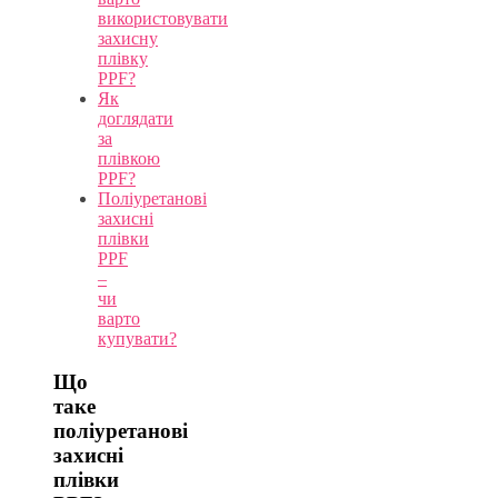
використовувати
захисну
плівку
PPF?
Як
доглядати
за
плівкою
PPF?
Поліуретанові
захисні
плівки
PPF
–
чи
варто
купувати?
Що
таке
поліуретанові
захисні
плівки