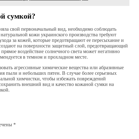
ой сумкой?
няла свой первоначальный вид, необходимо соблюдать
 натуральной кожи украинского производства требуют
хода за кожей, которые предотвращают ее пересыхание и
 создают на поверхности защитный слой, предотвращающий
 прямое воздействие солнечного света может негативно
омендуется в темном и прохладном месте.
ьзовать агрессивные химические вещества или абразивные
ия пыли и небольших пятен. В случае более серьезных
нальной химчистки, чтобы избежать повреждений
сохранить внешний вид и качество кожаной сумки на
икой.
мечены
*