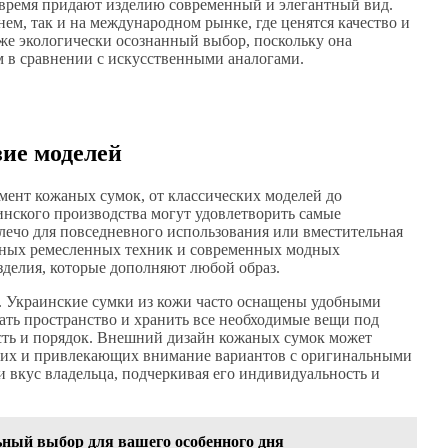
же время придают изделию современный и элегантный вид.
ем, так и на международном рынке, где ценятся качество и
же экологически осознанный выбор, поскольку она
м в сравнении с искусственными аналогами.
зие моделей
ент кожаных сумок, от классических моделей до
инского производства могут удовлетворить самые
плечо для повседневного использования или вместительная
онных ремесленных техник и современных модных
зделия, которые дополняют любой образ.
. Украинские сумки из кожи часто оснащены удобными
вать пространство и хранить все необходимые вещи под
ость и порядок. Внешний дизайн кожаных сумок может
ких и привлекающих внимание вариантов с оригинальными
 вкус владельца, подчеркивая его индивидуальность и
ьный выбор для вашего особенного дня