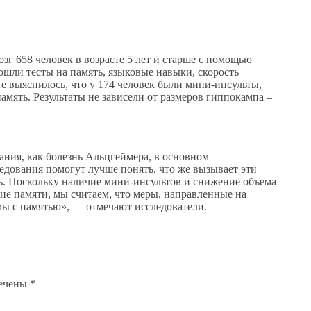
г 658 человек в возрасте 5 лет и старше с помощью
шли тесты на память, языковые навыки, скорость
е выяснилось, что у 174 человек были мини-инсульты,
амять. Результаты не зависели от размеров гиппокампа –
ания, как болезнь Альцгеймера, в основном
едования помогут лучше понять, что же вызывает эти
ть. Поскольку наличие мини-инсультов и снижение объема
ие памяти, мы считаем, что меры, направленные на
мы с памятью», — отмечают исследователи.
мечены
*