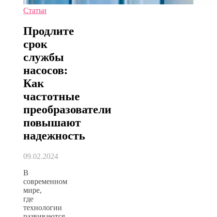
Статьи
Продлите
срок
службы
насосов:
Как
частотные
преобразователи
повышают
надежность
09.02.2024
В
современном
мире,
где
технологии
развиваются