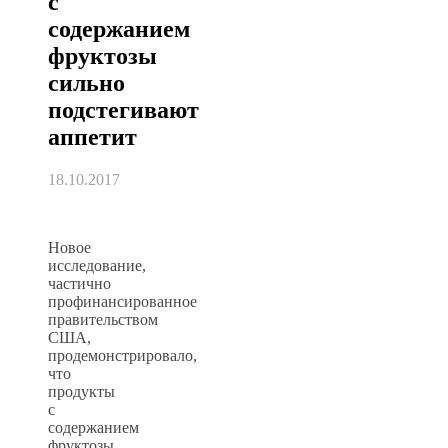
с
содержанием
фруктозы
сильно
подстегивают
аппетит
18.10.2017
Новое
исследование,
частично
профинансированное
правительством
США,
продемонстрировало,
что
продукты
с
содержанием
фруктозы