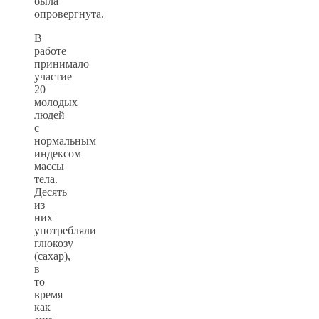
была
опровергнута.
В
работе
принимало
участие
20
молодых
людей
с
нормальным
индексом
массы
тела.
Десять
из
них
употребляли
глюкозу
(сахар),
в
то
время
как