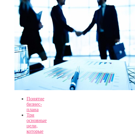
Понятие
бизнес-
плана
Три
основные
цели,
которые