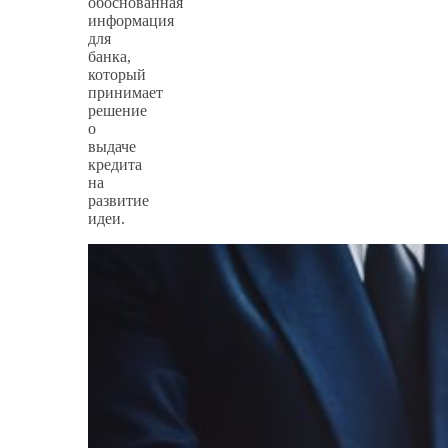
обоснованная
информация
для
банка,
который
принимает
решение
о
выдаче
кредита
на
развитие
идеи.