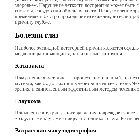
здоровьем. Нарушение чёткости восприятия может быть св
системы, сосудов или обмена веществ. Переутомление зр
временные и быстро проходящие искажения, но если проб
причину глубже.
Болезни глаз
Наиболее очевидной категорией причин являются офталь
медленно развивающиеся, так и острые состояния.
Катаракта
Помутнение хрусталика — процесс постепенный, но неза
мутным, как будто смотришь через запотевшее стекло. Че
зрения, и единственным эффективным методом лечения о
Глаукома
Повышение внутриглазного давления повреждает зритель
«радужными кругами» вокруг источников света. Без лече
Возрастная макулодистрофия