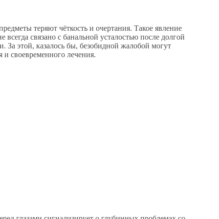
предметы теряют чёткость и очертания. Такое явление
не всегда связано с банальной усталостью после долгой
. За этой, казалось бы, безобидной жалобой могут
я и своевременного лечения.
перед глазами сигнализирует о глубинных проблемах со