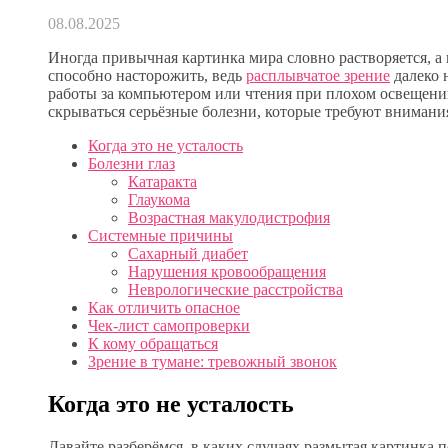
08.08.2025
Иногда привычная картинка мира словно растворяется, а 
способно насторожить, ведь
расплывчатое зрение
далеко 
работы за компьютером или чтения при плохом освещении
скрываться серьёзные болезни, которые требуют внимани
Когда это не усталость
Болезни глаз
Катаракта
Глаукома
Возрастная макулодистрофия
Системные причины
Сахарный диабет
Нарушения кровообращения
Неврологические расстройства
Как отличить опасное
Чек-лист самопроверки
К кому обращаться
Зрение в тумане: тревожный звонок
Когда это не усталость
Давайте разберёмся, в каких случаях размытая картинка 