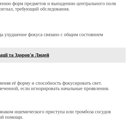
жению форм предметов и выпадению центрального поля
сигнал, требующий обследования.
да ухудшение фокуса связано с общим состоянием
ації та Здоров'я Людей
меняя её форму и способность фокусировать свет.
меченной, если игнорировать начальные проявления.
изнаком ишемического приступа или тромбоза сосудов
кой помощи.