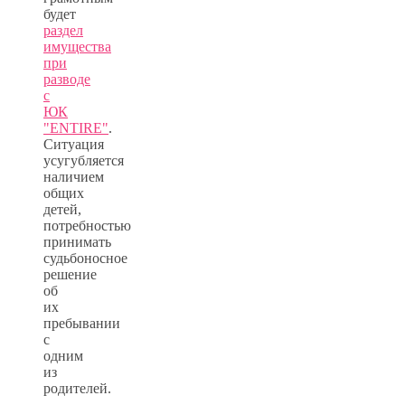
будет
раздел
имущества
при
разводе
с
ЮК
"ENTIRE"
.
Ситуация
усугубляется
наличием
общих
детей,
потребностью
принимать
судьбоносное
решение
об
их
пребывании
с
одним
из
родителей.