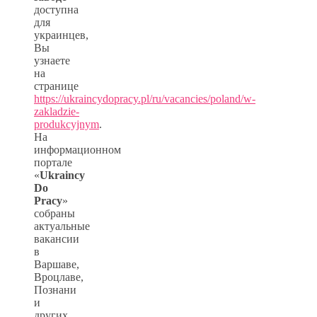
доступна
для
украинцев,
Вы
узнаете
на
странице
https://ukraincydopracy.pl/ru/vacancies/poland/w-
zakladzie-
produkcyjnym
.
На
информационном
портале
«
Ukraincy
Do
Pracy
»
собраны
актуальные
вакансии
в
Варшаве,
Вроцлаве,
Познани
и
других