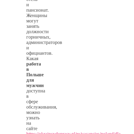
и
пансионат.
Женщины
могут
занять
должности
горничных,
администраторов
и
официантов.
Какая
работа
в
Польше
для
мужчин
доступна
в
сфере
обслуживания,
можно
узнать
на
сайте
https://ukraincydopracy.pl/ru/vacancies/poland/dla-