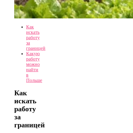
Как
искать
работу
за
границей
Какую
работу
можно
найти
в
Польше
Как
искать
работу
за
границей