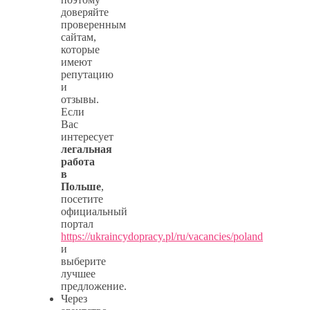
доверяйте
проверенным
сайтам,
которые
имеют
репутацию
и
отзывы.
Если
Вас
интересует
легальная
работа
в
Польше
,
посетите
официальный
портал
https://ukraincydopracy.pl/ru/vacancies/poland
и
выберите
лучшее
предложение.
Через