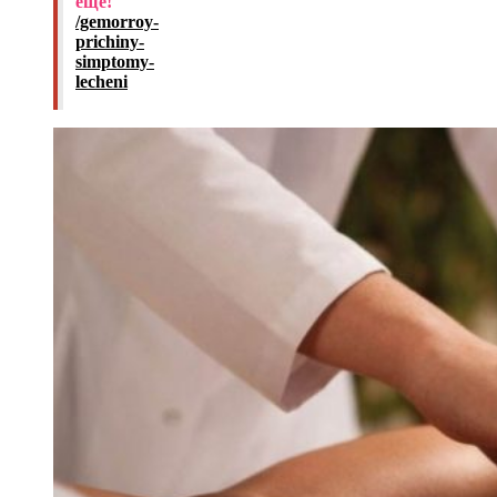
еще!
/gemorroy-
prichiny-
simptomy-
lecheni