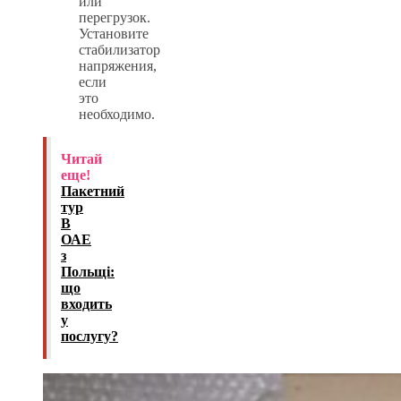
или
перегрузок.
Установите
стабилизатор
напряжения,
если
это
необходимо.
Читай
еще!
Пакетний
тур
В
ОАЕ
з
Польщі:
що
входить
у
послугу?