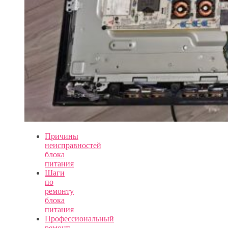
Причины
неисправностей
блока
питания
Шаги
по
ремонту
блока
питания
Профессиональный
ремонт