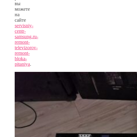
вы
можете
на
сайте
servisniy-
centr-
samsung.ru-
remont-
televizorov-
remont-
bloka-
pitaniya
.