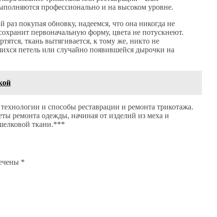
ыполняются профессионально и на высоком уровне.
 раз покупая обновку, надеемся, что она никогда не
 сохранит первоначальную форму, цвета не потускнеют.
ятся, ткань вытягивается, к тому же, никто не
вшихся петель или случайно появившейся дырочки на
кой
технологии и способы реставрации и ремонта трикотажа.
еты ремонта одежды, начиная от изделий из меха и
шелковой ткани.***
мечены
*