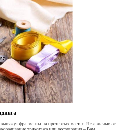
лдинга
 вывяжут фрагменты на протертых местах. Независимо от
укорачивание трикотажа или реставрация – Вам