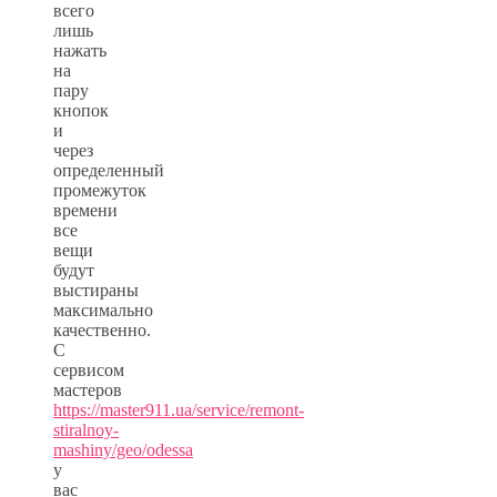
всего
лишь
нажать
на
пару
кнопок
и
через
определенный
промежуток
времени
все
вещи
будут
выстираны
максимально
качественно.
С
сервисом
мастеров
https://master911.ua/service/remont-
stiralnoy-
mashiny/geo/odessa
у
вас