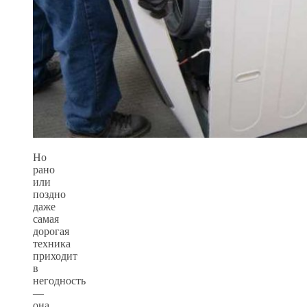
Но
рано
или
поздно
даже
самая
дорогая
техника
приходит
в
негодность
—
она