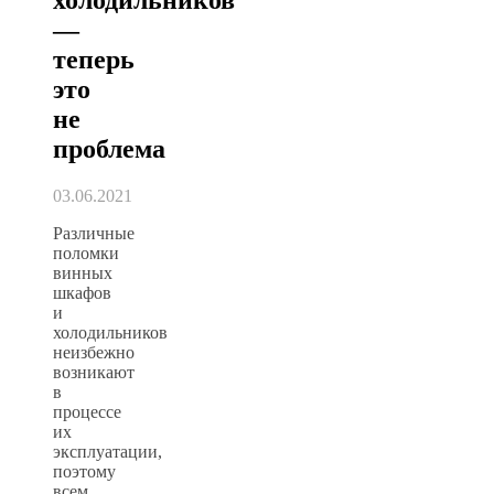
—
теперь
это
не
проблема
03.06.2021
Различные
поломки
винных
шкафов
и
холодильников
неизбежно
возникают
в
процессе
их
эксплуатации,
поэтому
всем