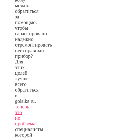
можно
обратиться
за
помощью,
чтобы
гарантировано
надежно
отремонтировать
неисправный
прибор?
Для
этих
целей
лучше
всего
обратиться
в
golaika.ru,
теперь
это
не
проблема
,
специалисты
которой