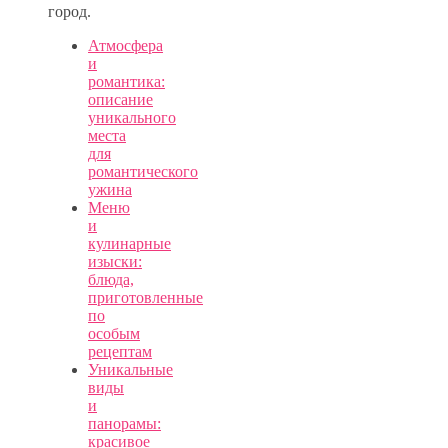
город.
Атмосфера
и
романтика:
описание
уникального
места
для
романтического
ужина
Меню
и
кулинарные
изыски:
блюда,
приготовленные
по
особым
рецептам
Уникальные
виды
и
панорамы:
красивое