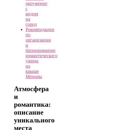
окружение
с
видом
на
город
Рекомендации
по
организации
и
бронированию
романтического
ужина
на
крыше
Меноры
Атмосфера
и
романтика:
описание
уникального
места