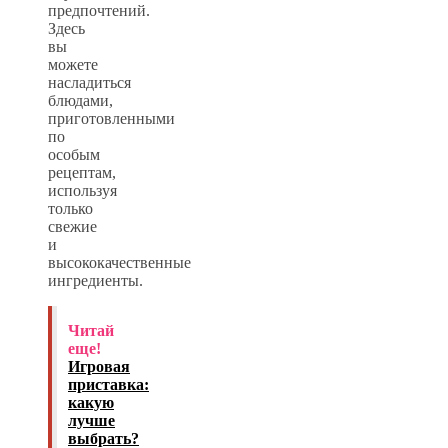
предпочтений.
Здесь
вы
можете
насладиться
блюдами,
приготовленными
по
особым
рецептам,
используя
только
свежие
и
высококачественные
ингредиенты.
Читай
еще!
Игровая
приставка:
какую
лучше
выбрать?