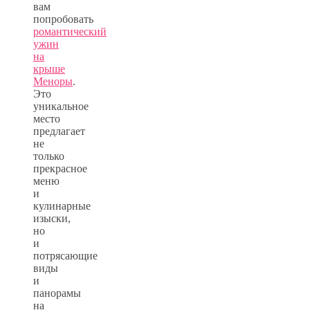
вам
попробовать
романтический
ужин
на
крыше
Меноры
.
Это
уникальное
место
предлагает
не
только
прекрасное
меню
и
кулинарные
изыски,
но
и
потрясающие
виды
и
панорамы
на