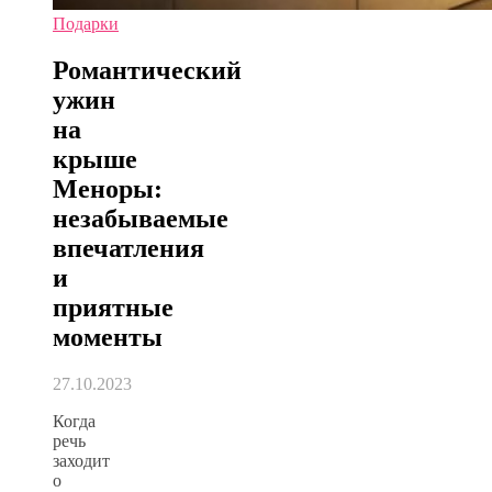
Подарки
Романтический
ужин
на
крыше
Меноры:
незабываемые
впечатления
и
приятные
моменты
27.10.2023
Когда
речь
заходит
о