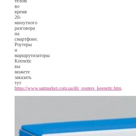
телом
во
время
20-
минутного
разговора
на
смартфоне.
Роутеры
и
маршрутизаторы
Keenetic
вы
можете
заказать
тут
https://www.satmarket.com.ua/dir_routers_keenetic.htm
.