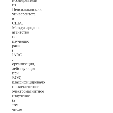
исследователи
из
Пенсильванского
университета
в
США.
Международное
агентство
по
изучению
рака
(
IARC
,
организация,
действующая
при
ВОЗ)
классифицировало
низкочастотное
электромагнитное
излучение
(в
том
числе