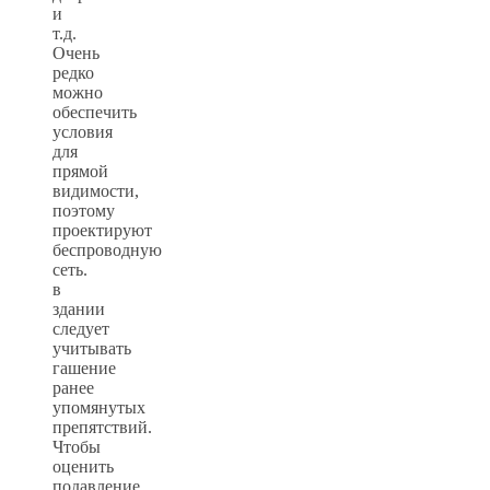
и
т.д.
Очень
редко
можно
обеспечить
условия
для
прямой
видимости,
поэтому
проектируют
беспроводную
сеть.
в
здании
следует
учитывать
гашение
ранее
упомянутых
препятствий.
Чтобы
оценить
подавление