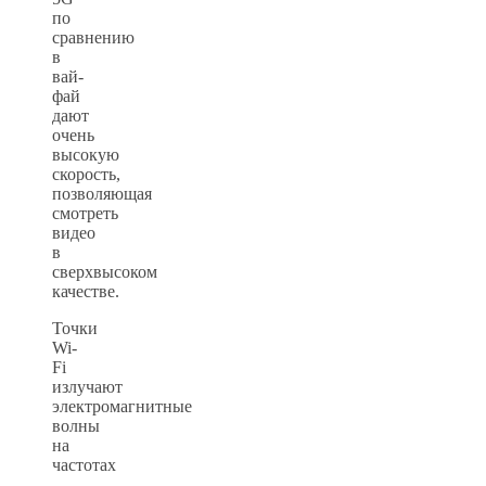
по
сравнению
в
вай-
фай
дают
очень
высокую
скорость,
позволяющая
смотреть
видео
в
сверхвысоком
качестве.
Точки
Wi-
Fi
излучают
электромагнитные
волны
на
частотах
—