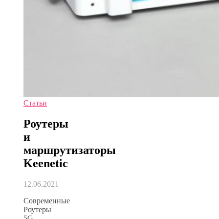
Статьи
Роутеры
и
маршрутизаторы
Keenetic
12.06.2021
Современные
Роутеры
5G