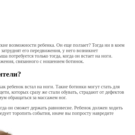
еские возможности ребенка. Он еще ползает? Тогда ни в коем
 затруднят его передвижения, у него возникнет
ша потребуется только тогда, когда он встает на ноги.
ржения, связанного с ношением ботинок.
ители?
как ребенок встал на ноги. Такие ботинки могут стать для
ети, которых сразу же стали обувать, страдают от дефектов
мум обращаться за массажем ног.
огда он сможет держать равновесие. Ребенок должен ходить
следует торопить события, иначе вы попросту навредите