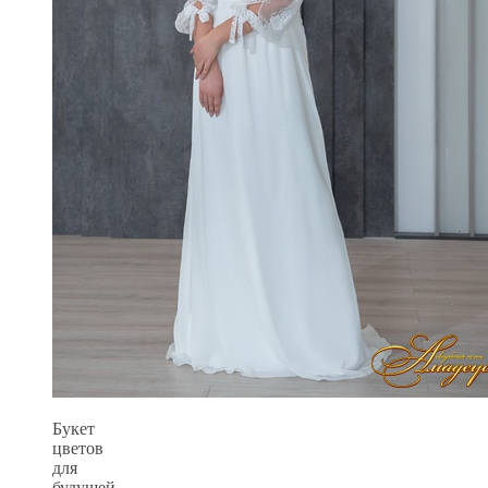
Букет
цветов
для
будущей