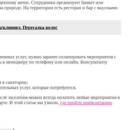
жденному меню. Сотрудники организуют банкет или
а природе. На территории есть ресторан и бар с вкусными
/клинику. Пересадка волос
венных услуг, нужно заранее спланировать мероприятия с
ь к менеджеру по телефону или онлайн. Консультанту
 в санатории;
ительных услуг, которые потребуются.
осле заселения можно всегда оплатить любые мероприятия в
те. В этой статье вы узнали,
где пройти реабилитацию