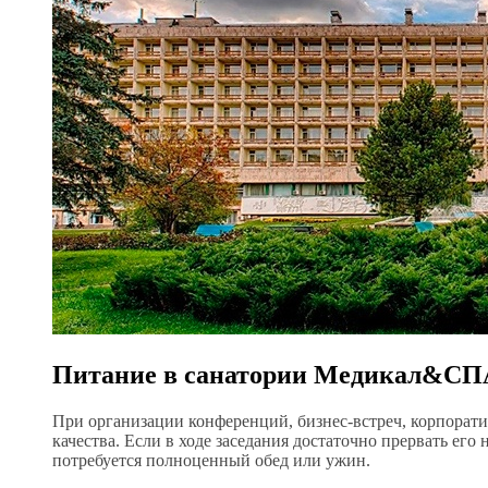
Питание в санатории Медикал&СПА
При организации конференций, бизнес-встреч, корпорат
качества. Если в ходе заседания достаточно прервать его
потребуется полноценный обед или ужин.