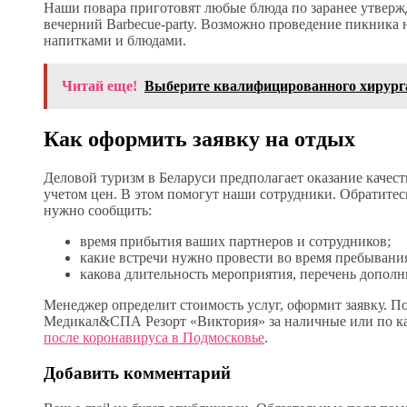
Наши повара приготовят любые блюда по заранее утвер
вечерний Barbecue-party. Возможно проведение пикника н
напитками и блюдами.
Читай еще!
Выберите квалифицированного хирурга
Как оформить заявку на отдых
Деловой туризм в Беларуси предполагает оказание качест
учетом цен. В этом помогут наши сотрудники. Обратитес
нужно сообщить:
время прибытия ваших партнеров и сотрудников;
какие встречи нужно провести во время пребывания
какова длительность мероприятия, перечень дополн
Менеджер определит стоимость услуг, оформит заявку. П
Медикал&СПА Резорт «Виктория» за наличные или по кар
после коронавируса в Подмосковье
.
Добавить комментарий