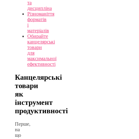
та
дисципліна
Різноманіття
форматів
і
матеріалів
Обирайте
канцелярські
товари
для
максимальної
ефективності
Канцелярські
товари
як
інструмент
продуктивності
Перше,
на
що