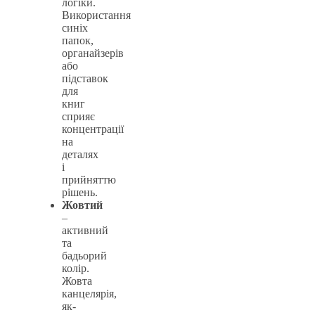
логіки.
Використання
синіх
папок,
органайзерів
або
підставок
для
книг
сприяє
концентрації
на
деталях
і
прийняттю
рішень.
Жовтий
–
активний
та
бадьорий
колір.
Жовта
канцелярія,
як-