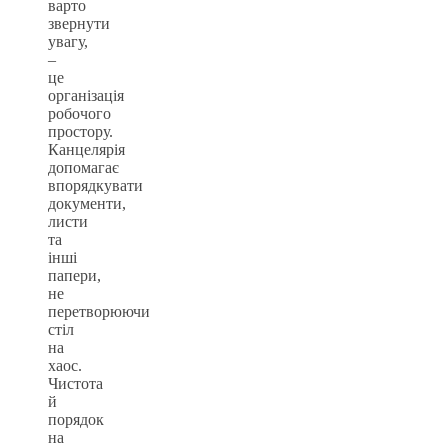
варто
звернути
увагу,
–
це
організація
робочого
простору.
Канцелярія
допомагає
впорядкувати
документи,
листи
та
інші
папери,
не
перетворюючи
стіл
на
хаос.
Чистота
й
порядок
на