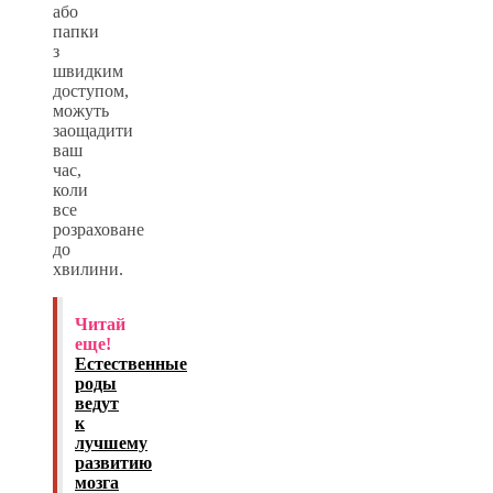
або
папки
з
швидким
доступом,
можуть
заощадити
ваш
час,
коли
все
розраховане
до
хвилини.
Читай
еще!
Естественные
роды
ведут
к
лучшему
развитию
мозга