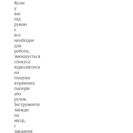
Коли
у
вас
під
рукою
є
все
необхідне
для
роботи,
зменшується
спокуса
відволіктися
на
пошуки
втрачених
паперів
або
ручок.
Інструменти
завжди
на
місці,
і
завдання