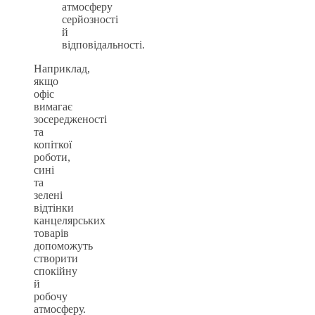
атмосферу
серйозності
й
відповідальності.
Наприклад,
якщо
офіс
вимагає
зосередженості
та
копіткої
роботи,
сині
та
зелені
відтінки
канцелярських
товарів
допоможуть
створити
спокійну
й
робочу
атмосферу.