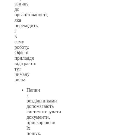
звичку
до
організованості,
яка
переходить
і
в
саму
роботу.
Офісні
приладдя
відіграють
тут
чималу
роль:
Папки
з
роздільниками
допомагають
систематизувати
документи,
прискорюючи
їх
пошук.