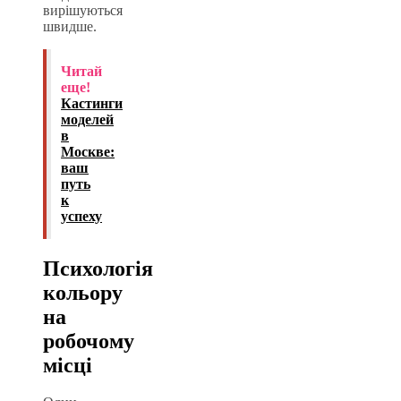
вирішуються
швидше.
Читай
еще!
Кастинги
моделей
в
Москве:
ваш
путь
к
успеху
Психологія
кольору
на
робочому
місці