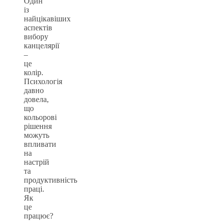
Один
із
найцікавіших
аспектів
вибору
канцелярії
–
це
колір.
Психологія
давно
довела,
що
кольорові
рішення
можуть
впливати
на
настрій
та
продуктивність
праці.
Як
це
працює?