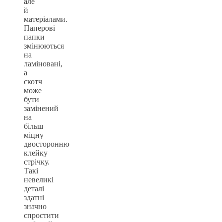
але
й
матеріалами.
Паперові
папки
змінюються
на
ламіновані,
а
скотч
може
бути
замінений
на
більш
міцну
двосторонню
клейку
стрічку.
Такі
невеликі
деталі
здатні
значно
спростити