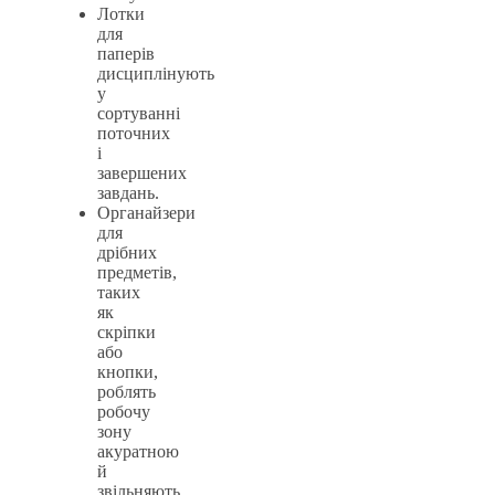
Лотки
для
паперів
дисциплінують
у
сортуванні
поточних
і
завершених
завдань.
Органайзери
для
дрібних
предметів,
таких
як
скріпки
або
кнопки,
роблять
робочу
зону
акуратною
й
звільняють