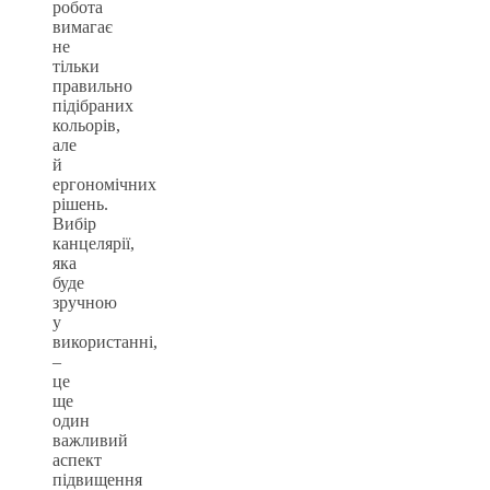
робота
вимагає
не
тільки
правильно
підібраних
кольорів,
але
й
ергономічних
рішень.
Вибір
канцелярії,
яка
буде
зручною
у
використанні,
–
це
ще
один
важливий
аспект
підвищення