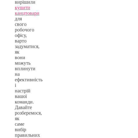
вирішили
купити
канцтовари
для
свого
робочого
офісу,
варто
задуматися,
як
вони
можуть
вплинути
на
ефективність
і
настрій
вашої
команди.
Давайте
розберемося,
як
саме
вибір
правильних