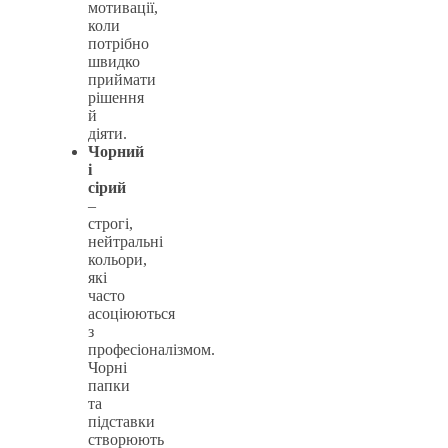
мотивації,
коли
потрібно
швидко
приймати
рішення
й
діяти.
Чорний
і
сірий
–
строгі,
нейтральні
кольори,
які
часто
асоціюються
з
професіоналізмом.
Чорні
папки
та
підставки
створюють