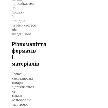
відволікаєтеся
на
пошуки
й
швидше
перемикаєтеся
між
завданнями.
Різноманіття
форматів
і
матеріалів
Сучасні
канцелярські
товари
відрізняються
не
тільки
кольоровою
палітрою,