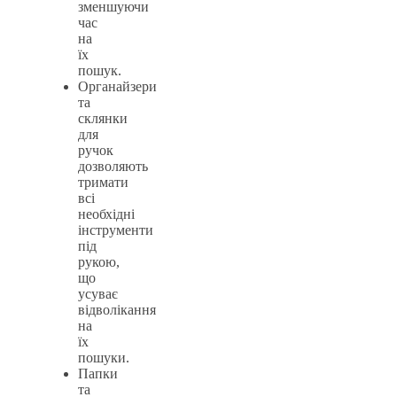
зменшуючи
час
на
їх
пошук.
Органайзери
та
склянки
для
ручок
дозволяють
тримати
всі
необхідні
інструменти
під
рукою,
що
усуває
відволікання
на
їх
пошуки.
Папки
та