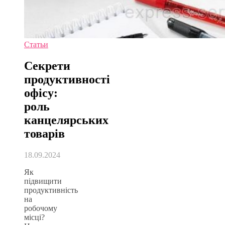
Статьи
Секрети
продуктивності
офісу:
роль
канцелярських
товарів
18.09.2024
Як
підвищити
продуктивність
на
робочому
місці?