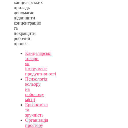
канцелярських
приладь
допомагає
підвищити
концентрацію
та
покращити
робочий
процес.
Канцелярські
товари
як
інструмент
продуктивності
Психологія
кольору
на
робочому
місці
Ергономіка
та
зручність
Організація
простору