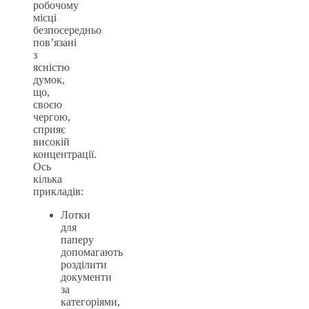
робочому
місці
безпосередньо
пов’язані
з
ясністю
думок,
що,
своєю
чергою,
сприяє
високій
концентрації.
Ось
кілька
прикладів:
Лотки
для
паперу
допомагають
розділити
документи
за
категоріями,