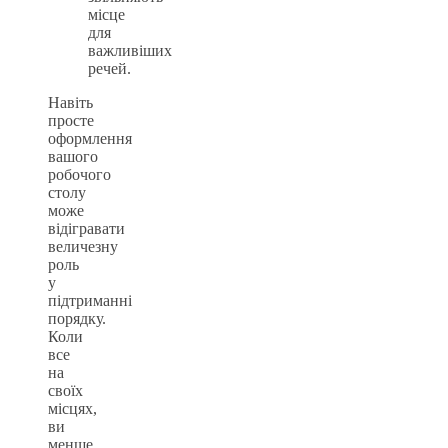
місце
для
важливіших
речей.
Навіть
просте
оформлення
вашого
робочого
столу
може
відігравати
величезну
роль
у
підтриманні
порядку.
Коли
все
на
своїх
місцях,
ви
менше