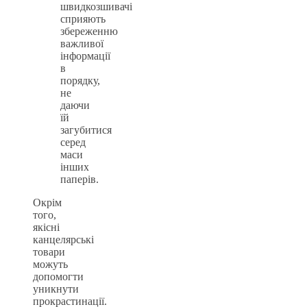
швидкозшивачі
сприяють
збереженню
важливої
інформації
в
порядку,
не
даючи
їй
загубитися
серед
маси
інших
паперів.
Окрім
того,
якісні
канцелярські
товари
можуть
допомогти
уникнути
прокрастинації.