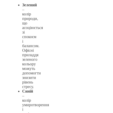
Зелений
–
колір
природи,
що
асоціюється
зі
спокоєм
і
балансом.
Офісні
приладдя
зеленого
кольору
можуть
допомогти
знизити
рівень
стресу.
Синій
–
колір
умиротворення
і