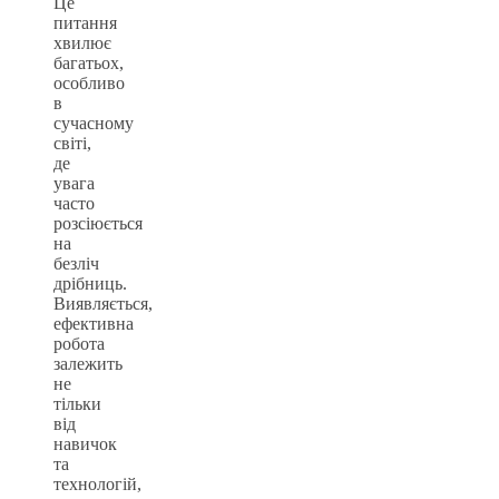
Це
питання
хвилює
багатьох,
особливо
в
сучасному
світі,
де
увага
часто
розсіюється
на
безліч
дрібниць.
Виявляється,
ефективна
робота
залежить
не
тільки
від
навичок
та
технологій,