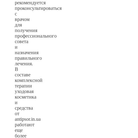
рекомендуется
проконсультироваться
с
врачом
для
получения
профессионального
совета
и
назначения
правильного
лечения.
В
составе
комплексной
терапии
уходовая
косметика
и
средства
от
antipsor.in.ua
работают
еще
более