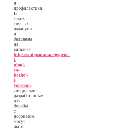
и
профилактики.
В
таких
случаях
шампуни
и
бальзамы
из
каталога
https://antipsor.in.ua/gigiena-
i-
uhod-
za-
kozhej-
i-
volosami
,
специально
разработанные
для
борьбы
с
псориазом,
могут
быть