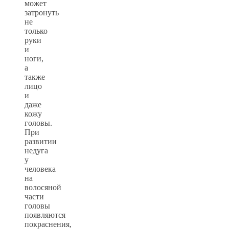
может
затронуть
не
только
руки
и
ноги,
а
также
лицо
и
даже
кожу
головы.
При
развитии
недуга
у
человека
на
волосяной
части
головы
появляются
покраснения,