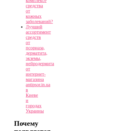
комплексе
средства
от
кожных
заболеваний?
Лучший
ассортимент
средств
от
псориаза,
дерматита,
экземы,
нейродермита
от
интернет-
магазина
antipsor.in.ua
в
Киеве
и
городах
Украины
Почему