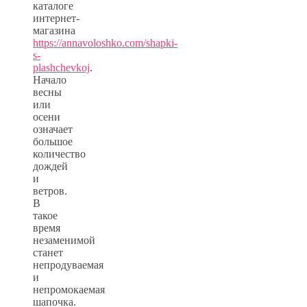
каталоге
интернет-
магазина
https://annavoloshko.com/shapki-
s-
plashchevkoj
.
Начало
весны
или
осени
означает
большое
количество
дождей
и
ветров.
В
такое
время
незаменимой
станет
непродуваемая
и
непромокаемая
шапочка.