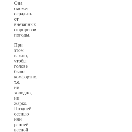
Она
сможет
оградить
от
внезапных
сюрпризов
погоды.
При
этом
важно,
чтобы
голове
было
комфортно,
т.е.
ни
холодно,
ни
жарко.
Поздней
осенью
или
ранней
весной