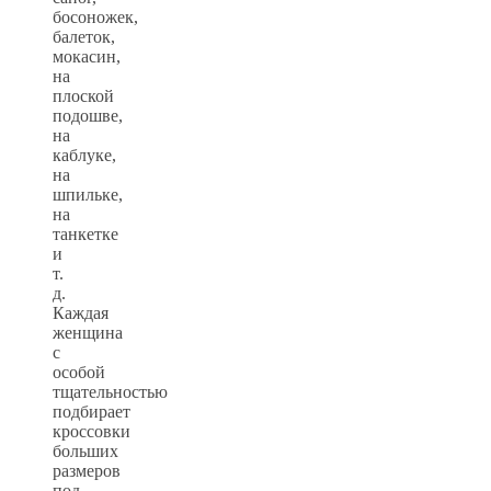
босоножек,
балеток,
мокасин,
на
плоской
подошве,
на
каблуке,
на
шпильке,
на
танкетке
и
т.
д.
Каждая
женщина
с
особой
тщательностью
подбирает
кроссовки
больших
размеров
под