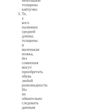
небольшой
толщины
каблучке.
Те,
у
кого
пальчики
средней
длины,
толщины
и
маленькая
ножка,
без
сомнения
могут
приобретать
обувь
любой
разновидности.
Но
не
обязательно
следовать
данным