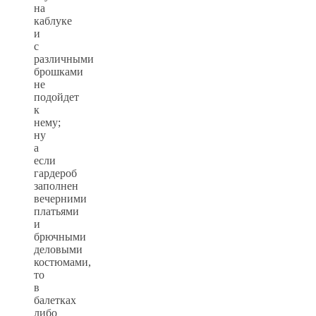
на
каблуке
и
с
различными
брошками
не
подойдет
к
нему;
ну
а
если
гардероб
заполнен
вечерними
платьями
и
брючными
деловыми
костюмами,
то
в
балетках
либо