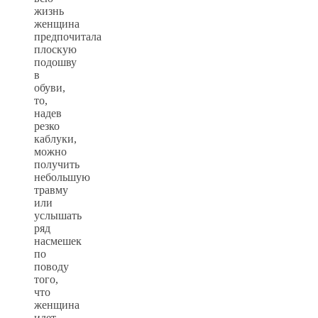
жизнь
женщина
предпочитала
плоскую
подошву
в
обуви,
то,
надев
резко
каблуки,
можно
получить
небольшую
травму
или
услышать
ряд
насмешек
по
поводу
того,
что
женщина
идет