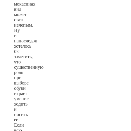
мокасинах
вид
может
стать
нелепым.
Ну
и
напоследок
хотелось
бы
заметить,
что
существенную
роль
при
выборе
обуви
играет
умение
ходить
и
носить
ее.
Если
всю