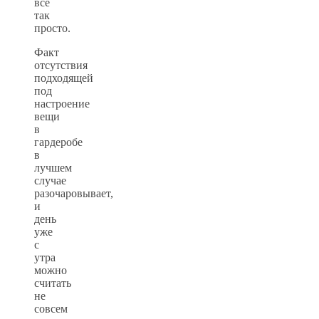
все
так
просто.
Факт
отсутствия
подходящей
под
настроение
вещи
в
гардеробе
в
лучшем
случае
разочаровывает,
и
день
уже
с
утра
можно
считать
не
совсем