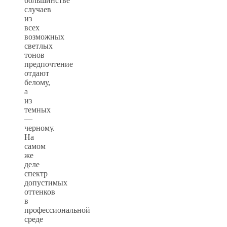
большинстве
случаев
из
всех
возможных
светлых
тонов
предпочтение
отдают
белому,
а
из
темных
—
черному.
На
самом
же
деле
спектр
допустимых
оттенков
в
профессиональной
среде