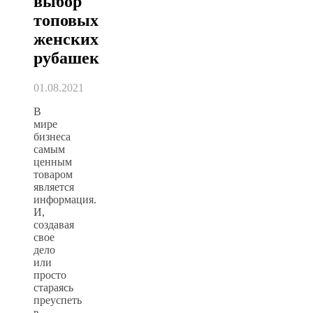
выбор
топовых
женских
рубашек
01.08.2021
В
мире
бизнеса
самым
ценным
товаром
является
информация.
И,
создавая
свое
дело
или
просто
стараясь
преуспеть
в