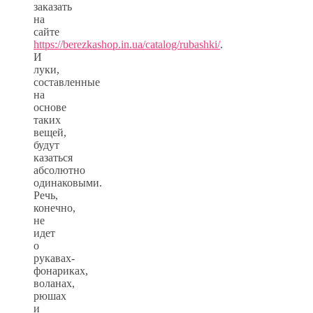
заказать
на
сайте
https://berezkashop.in.ua/catalog/rubashki/
.
И
луки,
составленные
на
основе
таких
вещей,
будут
казаться
абсолютно
одинаковыми.
Речь,
конечно,
не
идет
о
рукавах-
фонариках,
воланах,
рюшах
и