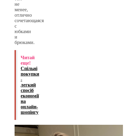
не
менее,
отлично
сочетающаяся
с
юбками
и
брюками.
Читай
еще!
Спільні
покупки
-
легкий
спосіб
економії
на
онлайн-
шопінгу