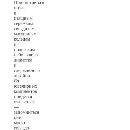
Присмотреться
стоит
к
изящным
сережкам-
гвоздикам,
массивным
кольцам
и
подвескам
небольшого
диаметра
и
сдержанного
дизайна.
От
ювелирных
комплектов
придется
отказаться
—
запомниться
они
могут
гораздо