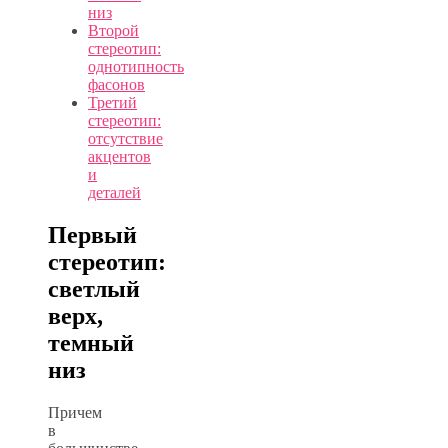
низ
Второй
стереотип:
однотипность
фасонов
Третий
стереотип:
отсутствие
акцентов
и
деталей
Первый
стереотип:
светлый
верх,
темный
низ
Причем
в