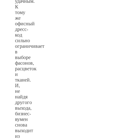
удачным.
К
тому
же
офисный
дресс-
код
сильно
ограничивает
в
выборе
фасонов,
расцветок
и
тканей.
И,
не
найдя
другого
выхода,
бизнес-
вумен
снова
выходит
из