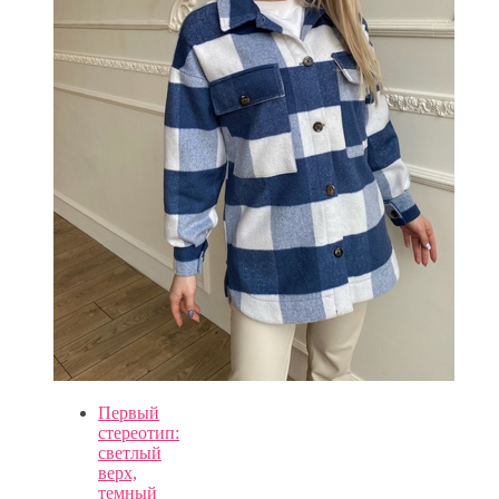
Первый
стереотип:
светлый
верх,
темный