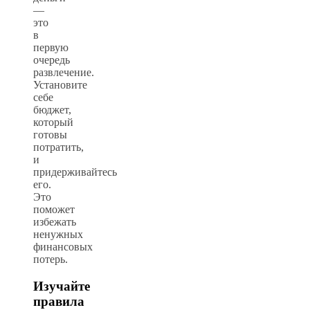
—
это
в
первую
очередь
развлечение.
Установите
себе
бюджет,
который
готовы
потратить,
и
придерживайтесь
его.
Это
поможет
избежать
ненужных
финансовых
потерь.
Изучайте
правила