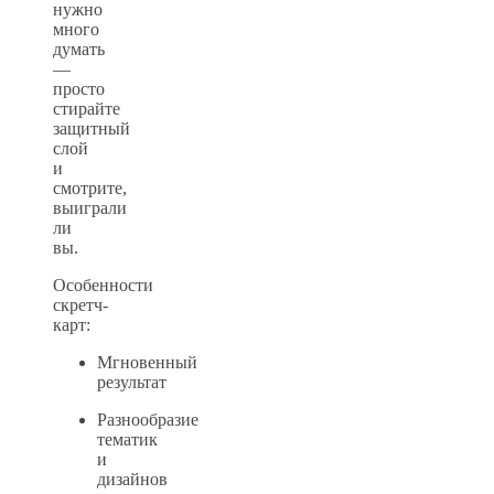
нужно
много
думать
—
просто
стирайте
защитный
слой
и
смотрите,
выиграли
ли
вы.
Особенности
скретч-
карт:
Мгновенный
результат
Разнообразие
тематик
и
дизайнов