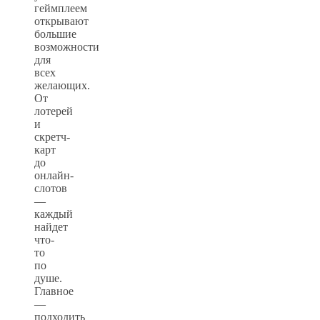
геймплеем
открывают
большие
возможности
для
всех
желающих.
От
лотерей
и
скретч-
карт
до
онлайн-
слотов
—
каждый
найдет
что-
то
по
душе.
Главное
—
подходить