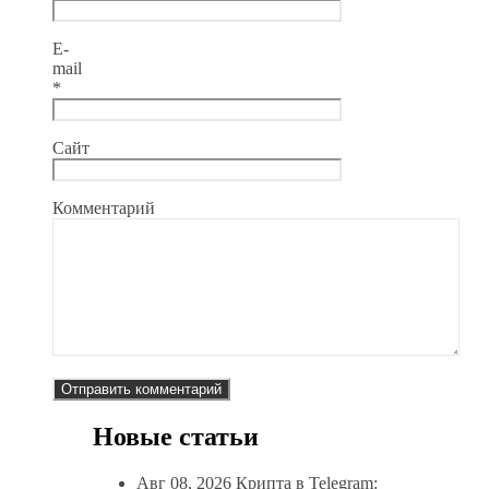
E-
mail
*
Сайт
Комментарий
Новые статьи
Авг 08, 2026
Крипта в Telegram: