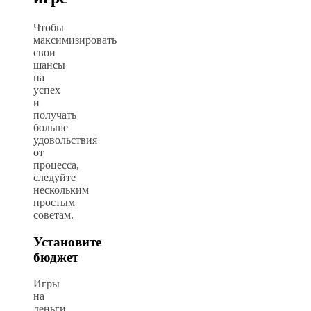
Чтобы
максимизировать
свои
шансы
на
успех
и
получать
больше
удовольствия
от
процесса,
следуйте
нескольким
простым
советам.
Установите
бюджет
Игры
на
деньги