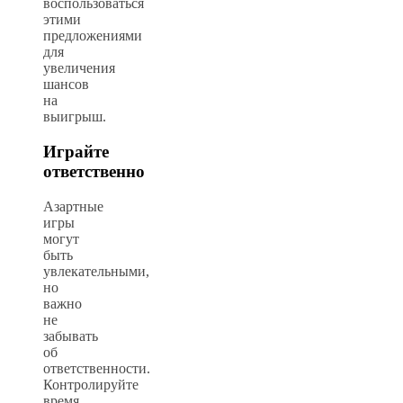
воспользоваться
этими
предложениями
для
увеличения
шансов
на
выигрыш.
Играйте
ответственно
Азартные
игры
могут
быть
увлекательными,
но
важно
не
забывать
об
ответственности.
Контролируйте
время,