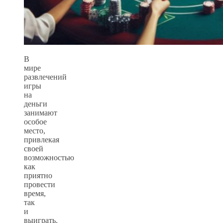
В
мире
развлечений
игры
на
деньги
занимают
особое
место,
привлекая
своей
возможностью
как
приятно
провести
время,
так
и
выиграть.