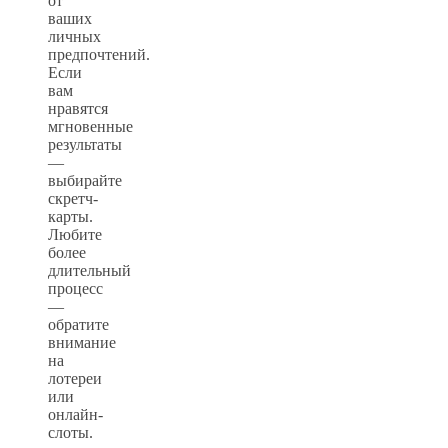
от
ваших
личных
предпочтений.
Если
вам
нравятся
мгновенные
результаты
—
выбирайте
скретч-
карты.
Любите
более
длительный
процесс
—
обратите
внимание
на
лотереи
или
онлайн-
слоты.