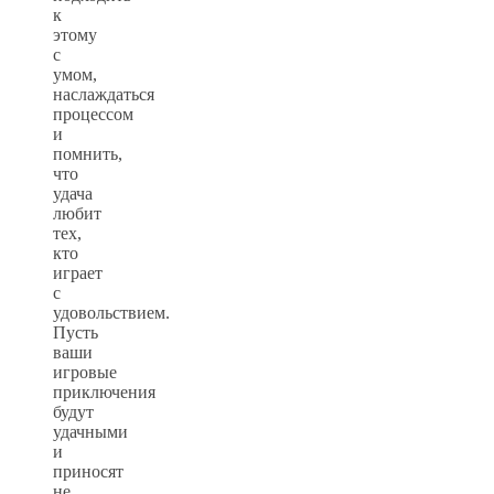
к
этому
с
умом,
наслаждаться
процессом
и
помнить,
что
удача
любит
тех,
кто
играет
с
удовольствием.
Пусть
ваши
игровые
приключения
будут
удачными
и
приносят
не