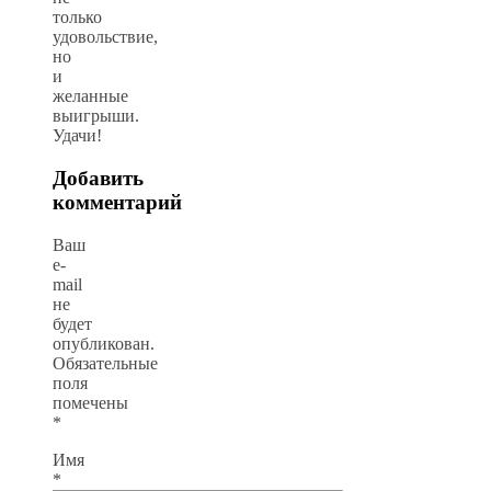
только
удовольствие,
но
и
желанные
выигрыши.
Удачи!
Добавить
комментарий
Ваш
e-
mail
не
будет
опубликован.
Обязательные
поля
помечены
*
Имя
*