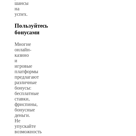
шансы
на
успех.
Пользуйтесь
бонусами
Многие
онлайн-
казино
и
игровые
платформы
предлагают
различные
бонусы:
бесплатные
ставки,
фриспины,
бонусные
деньги.
Не
упускайте
возможность