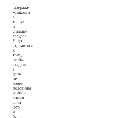
к
задержке
жидкости
в
тканях
и
спазмам
сосудов.
Надо
стремиться
к
тому,
чтобы
съедать
в
день
не
более
половины
чайной
ложки
соли
(это
и
будет