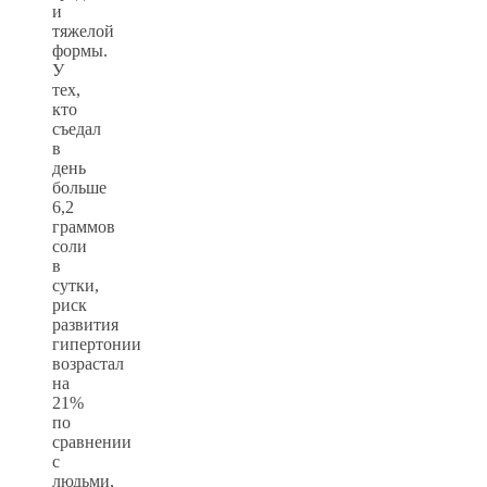
и
тяжелой
формы.
У
тех,
кто
съедал
в
день
больше
6,2
граммов
соли
в
сутки,
риск
развития
гипертонии
возрастал
на
21%
по
сравнении
с
людьми,