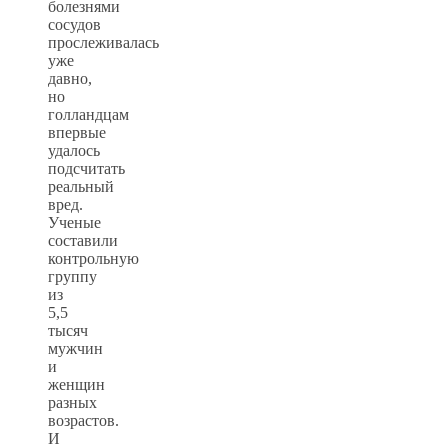
болезнями
сосудов
прослеживалась
уже
давно,
но
голландцам
впервые
удалось
подсчитать
реальный
вред.
Ученые
составили
контрольную
группу
из
5,5
тысяч
мужчин
и
женщин
разных
возрастов.
И