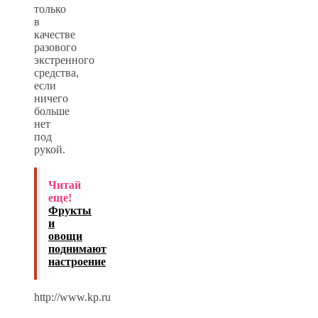
только
в
качестве
разового
экстренного
средства,
если
ничего
больше
нет
под
рукой.
Читай
еще!
Фрукты
и
овощи
поднимают
настроение
http://www.kp.ru