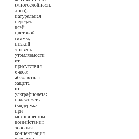
(многослойность
линз);
натуральная
передача
всей
цветовой
гаммы;
низкий
уровень
утомляемости
от
присутствия
очков;
абсолютная
защита
от
ультрафиолета;
надежность
(выдержка
при
механическом
воздействии);
хорошая
концентрация
человека