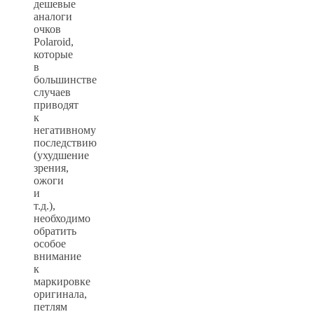
дешевые
аналоги
очков
Polaroid,
которые
в
большинстве
случаев
приводят
к
негативному
последствию
(ухудшение
зрения,
ожоги
и
т.д.),
необходимо
обратить
особое
внимание
к
маркировке
оригинала,
петлям