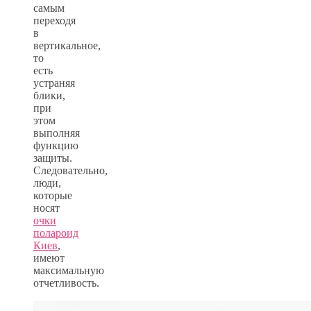
самым
переходя
в
вертикальное,
то
есть
устраняя
блики,
при
этом
выполняя
функцию
защиты.
Следовательно,
люди,
которые
носят
очки
полароид
Киев
,
имеют
максимальную
отчетливость.