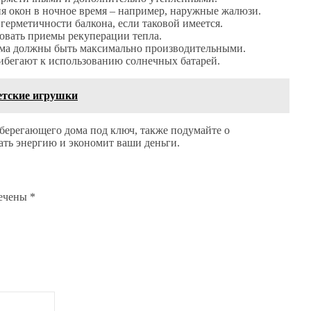
я окон в ночное время – например, наружные жалюзи.
ерметичности балкона, если таковой имеется.
овать приемы рекуперации тепла.
ома должны быть максимально производительными.
ибегают к использованию солнечных батарей.
етские игрушки
сберегающего дома под ключ, также подумайте о
ать энергию и экономит ваши деньги.
мечены
*