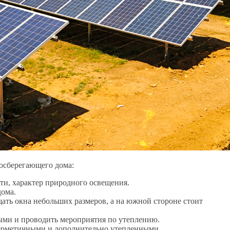
госберегающего дома:
сти, характер природного освещения.
дома.
ать окна небольших размеров, а на южной стороне стоит
ыми и проводить мероприятия по утеплению.
ерметичными и дополнительно утепленными.