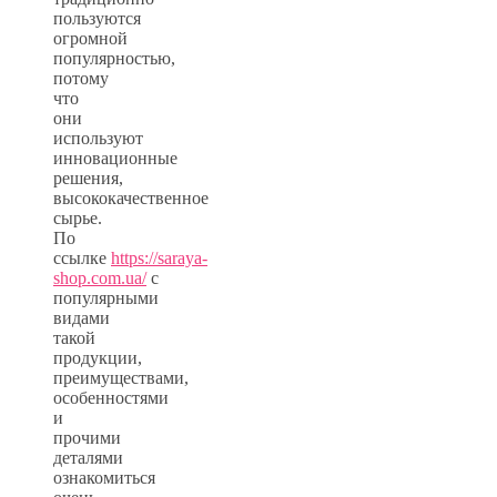
пользуются
огромной
популярностью,
потому
что
они
используют
инновационные
решения,
высококачественное
сырье.
По
ссылке
https://saraya-
shop.com.ua/
с
популярными
видами
такой
продукции,
преимуществами,
особенностями
и
прочими
деталями
ознакомиться