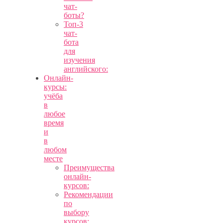
чат-
боты?
Топ-3
чат-
бота
для
изучения
английского:
Онлайн-
курсы:
учёба
в
любое
время
и
в
любом
месте
Преимущества
онлайн-
курсов:
Рекомендации
по
выбору
курсов: