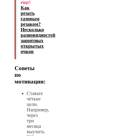
еще!
Как
резать
газовым
резаком?
Несколько
разновидностей
защитных
открытых
очков
Советы
по
мотивации:
Ставьте
чёткие
цели.
Например,
через
три
месяца
выучить