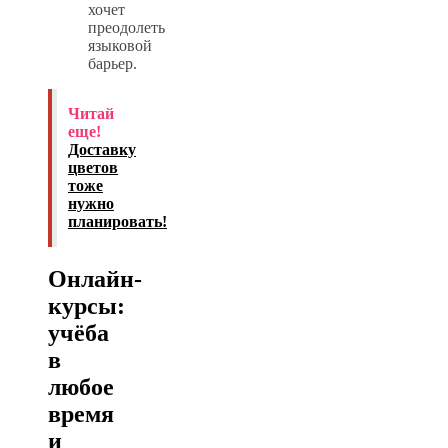
хочет
преодолеть
языковой
барьер.
Читай
еще!
Доставку
цветов
тоже
нужно
планировать!
Онлайн-
курсы:
учёба
в
любое
время
и