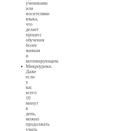
учениками
или
носителями
языка,
что
делает
процесс
обучения
более
живым
и
мотивирующим.
Микроуроки.
Даже
если
у
вас
всего
10
минут
в
день,
можно
продолжать
учить