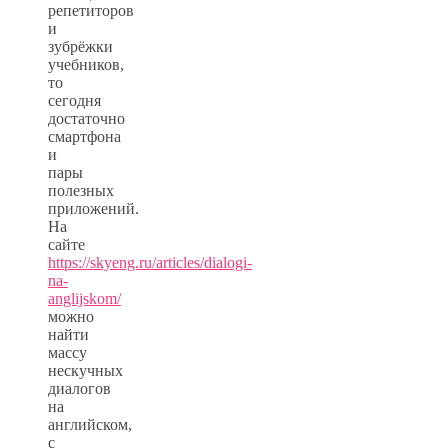
репетиторов
и
зубрёжки
учебников,
то
сегодня
достаточно
смартфона
и
пары
полезных
приложений.
На
сайте
https://skyeng.ru/articles/dialogi-
na-
anglijskom/
можно
найти
массу
нескучных
диалогов
на
английском,
с