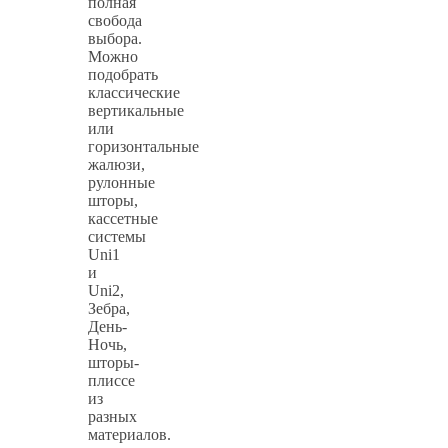
полная
свобода
выбора.
Можно
подобрать
классические
вертикальные
или
горизонтальные
жалюзи,
рулонные
шторы,
кассетные
системы
Uni1
и
Uni2,
Зебра,
День-
Ночь,
шторы-
плиссе
из
разных
материалов.