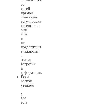
справляются
со
своей
прямой
функцией
регулировки
освещения,
они
еще
и
не
подвержены
влажности,
а
значит
коррозии
и
деформации.
Если
балкон
утеплен
–
у
вас
есть