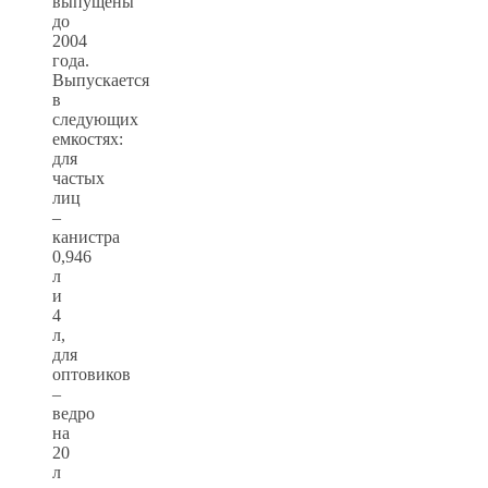
выпущены
до
2004
года.
Выпускается
в
следующих
емкостях:
для
частых
лиц
–
канистра
0,946
л
и
4
л,
для
оптовиков
–
ведро
на
20
л