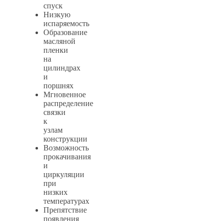
спуск
Низкую
испаряемость
Образование
масляной
пленки
на
цилиндрах
и
поршнях
Мгновенное
распределение
связки
к
узлам
конструкции
Возможность
прокачивания
и
циркуляции
при
низких
температурах
Препятствие
появления