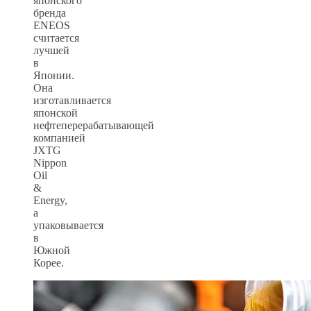
японского
бренда
ENEOS
считается
лучшей
в
Японии.
Она
изготавливается
японской
нефтеперерабатывающей
компанией
JXTG
Nippon
Oil
&
Energy,
а
упаковывается
в
Южной
Корее.