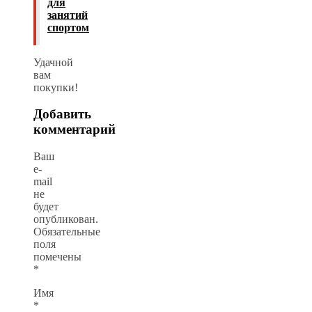
для
занятий
спортом
Удачной
вам
покупки!
Добавить
комментарий
Ваш
e-
mail
не
будет
опубликован.
Обязательные
поля
помечены
*
Имя
*