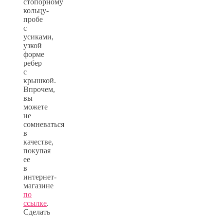
стопорному
кольцу-
пробе
с
усиками,
узкой
форме
ребер
с
крышкой.
Впрочем,
вы
можете
не
сомневаться
в
качестве,
покупая
ее
в
интернет-
магазине
по
ссылке
.
Сделать