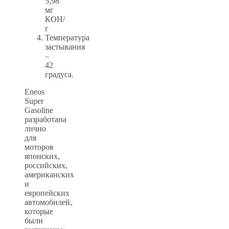
5,98
мг
КОН/
г
Температура
застывания
–
42
градуса.
Eneos
Super
Gasoline
разработана
лично
для
моторов
японских,
российских,
американских
и
европейских
автомобилей,
которые
были