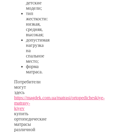
детские
модели;
тип
жесткости:
низкая,
средняя,
высокая;
допустимая
нагрузка
на
спальное
место;
форма
матраса.
Потребители
могут
здесь
https://magdek.com.ua/matrasi/ortopedicheskiye-
matrasy-
kiyev
купить
ортопедические
матрасы
различной