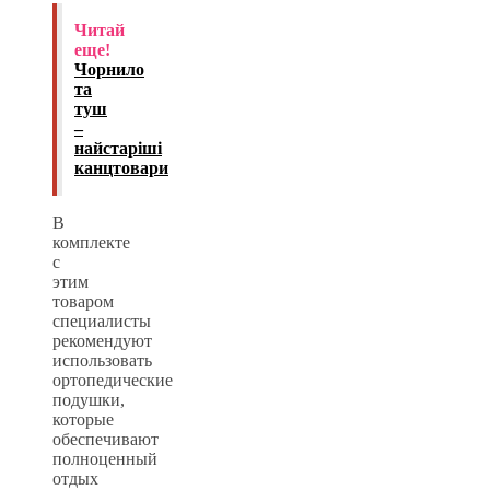
Читай
еще!
Чорнило
та
туш
–
найстаріші
канцтовари
В
комплекте
с
этим
товаром
специалисты
рекомендуют
использовать
ортопедические
подушки,
которые
обеспечивают
полноценный
отдых