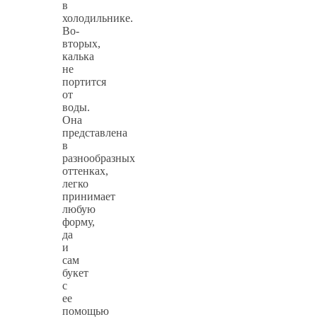
в
холодильнике.
Во-
вторых,
калька
не
портится
от
воды.
Она
представлена
в
разнообразных
оттенках,
легко
принимает
любую
форму,
да
и
сам
букет
с
ее
помощью