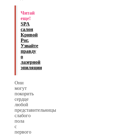
Читай
еще!
SPA
салон
Кривой
Рог.
Узнайте
правду
о
лазерной
эпиляции
Они
могут
покорить
сердце
любой
представительницы
слабого
пола
с
первого