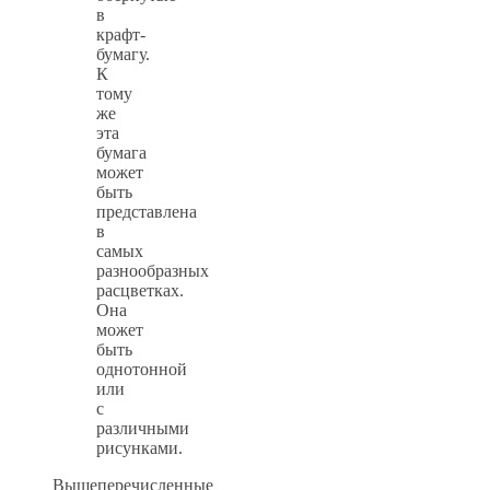
в
крафт-
бумагу.
К
тому
же
эта
бумага
может
быть
представлена
в
самых
разнообразных
расцветках.
Она
может
быть
однотонной
или
с
различными
рисунками.
Вышеперечисленные