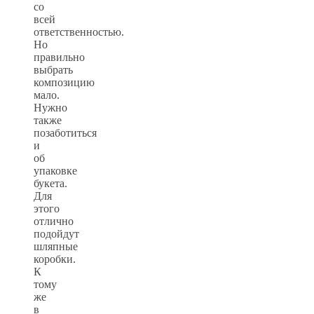
со
всей
ответственностью.
Но
правильно
выбрать
композицию
мало.
Нужно
также
позаботиться
и
об
упаковке
букета.
Для
этого
отлично
подойдут
шляпные
коробки.
К
тому
же
в