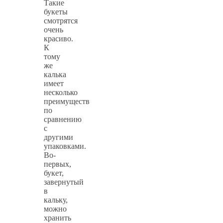
Такие
букеты
смотрятся
очень
красиво.
К
тому
же
калька
имеет
несколько
преимуществ
по
сравнению
с
другими
упаковками.
Во-
первых,
букет,
завернутый
в
кальку,
можно
хранить