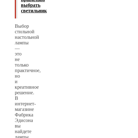
выбрать
светильник
Выбор
стильной
настольной
лампы
—
это
не
только
практичное,
но
и
креативное
решение.
В
интернет-
магазине
Фабрика
Эдисона
вы
найдете
лампы,