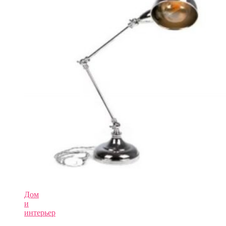
Дом
и
интерьер