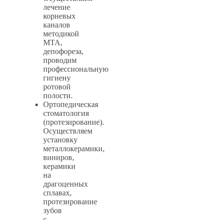
лечение
корневых
каналов
методикой
МТА,
депофореза,
проводим
профессиональную
гигиену
ротовой
полости.
Ортопедическая
стоматология
(протезирование).
Осуществляем
установку
металлокерамики,
виниров,
керамики
на
драгоценных
сплавах,
протезирование
зубов
с