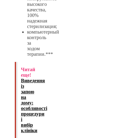
высокого
качества,
100%
надежная
стерилизация;
компьютерный
контроль
за
ходом
терапии.***
Читай
еще!
Виведення
із
запою
на
дому:
особливості
процедури
і
вибір
клініки