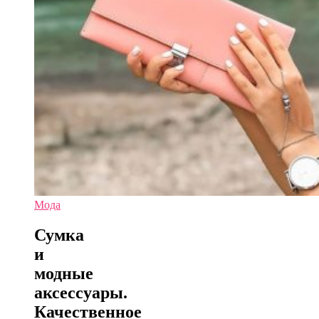
Мода
Сумка
и
модные
аксессуары.
Качественное