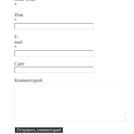
*
Имя
*
E-
mail
*
Сайт
Комментарий