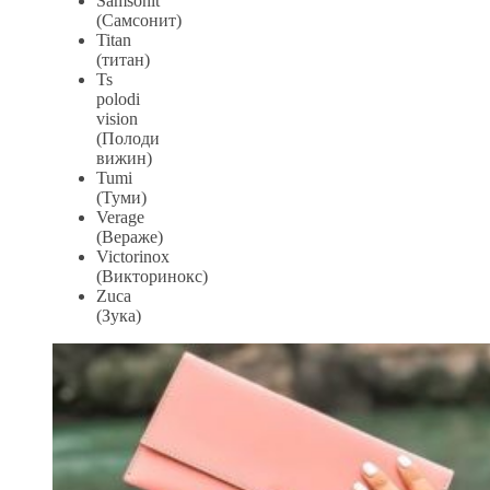
Samsonit
(Самсонит)
Titan
(титан)
Ts
polodi
vision
(Полоди
вижин)
Tumi
(Туми)
Verage
(Вераже)
Victorinox
(Викторинокс)
Zuca
(Зука)