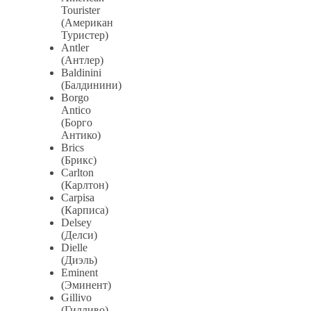
Tourister
(Американ
Туристер)
Antler
(Антлер)
Baldinini
(Балдинини)
Borgo
Antico
(Борго
Антико)
Brics
(Брикс)
Carlton
(Карлтон)
Carpisa
(Карписа)
Delsey
(Делси)
Dielle
(Диэль)
Eminent
(Эминент)
Gillivo
(Гилливо)