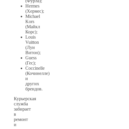
(Фурла);
Hermes
(Хермес);
Michael
Kors
(Майкл
Корс);
Louis
Vuitton
(Луи
Витон);
Guess
(Гес);
Coccinelle
(Кочинелле)
и
других
брендов.
Курьерская
служба
забирает
в
ремонт
и