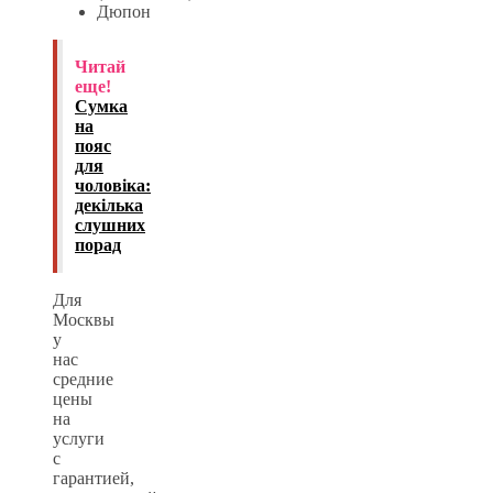
Дюпон
Читай
еще!
Сумка
на
пояс
для
чоловiка:
декілька
слушних
порад
Для
Москвы
у
нас
средние
цены
на
услуги
с
гарантией,